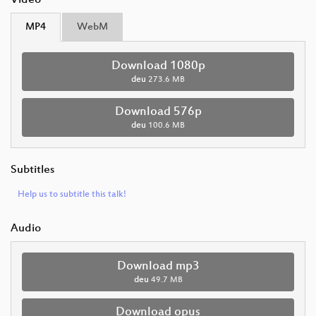
Video
MP4
WebM
Download 1080p
deu
273.6 MB
Download 576p
deu
100.6 MB
Subtitles
Help us to subtitle this talk!
Audio
Download mp3
deu
49.7 MB
Download opus