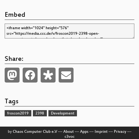
Embed
Share:
Tags
froscon2019
2398
Development
by
Chaos Computer Club e.V
––
About
––
Apps
––
Imprint
––
Privacy
––
c3voc