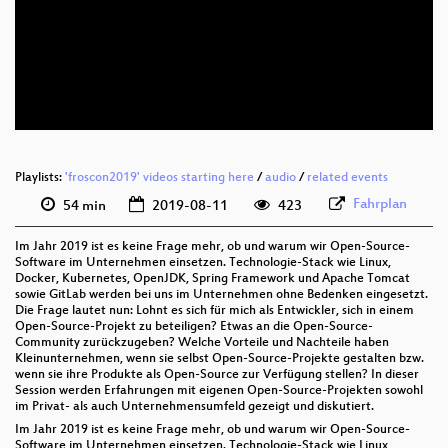
deu 1080p (webm)
deu 576p (mp4)
deu 576p (webm)
Playlists:
'froscon2019' videos starting here
/
audio
/
related events
Fahrplan
54 min
2019-08-11
423
Im Jahr 2019 ist es keine Frage mehr, ob und warum wir Open-Source-
Software im Unternehmen einsetzen. Technologie-Stack wie Linux,
Docker, Kubernetes, OpenJDK, Spring Framework und Apache Tomcat
sowie GitLab werden bei uns im Unternehmen ohne Bedenken eingesetzt.
Die Frage lautet nun: Lohnt es sich für mich als Entwickler, sich in einem
Open-Source-Projekt zu beteiligen? Etwas an die Open-Source-
Community zurückzugeben? Welche Vorteile und Nachteile haben
Kleinunternehmen, wenn sie selbst Open-Source-Projekte gestalten bzw.
wenn sie ihre Produkte als Open-Source zur Verfügung stellen? In dieser
Session werden Erfahrungen mit eigenen Open-Source-Projekten sowohl
im Privat- als auch Unternehmensumfeld gezeigt und diskutiert.
Im Jahr 2019 ist es keine Frage mehr, ob und warum wir Open-Source-
Software im Unternehmen einsetzen. Technologie-Stack wie Linux,