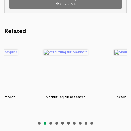
deu
29.5 MB
Related
 Compiler
Verhütung für Männer*
Skalierb