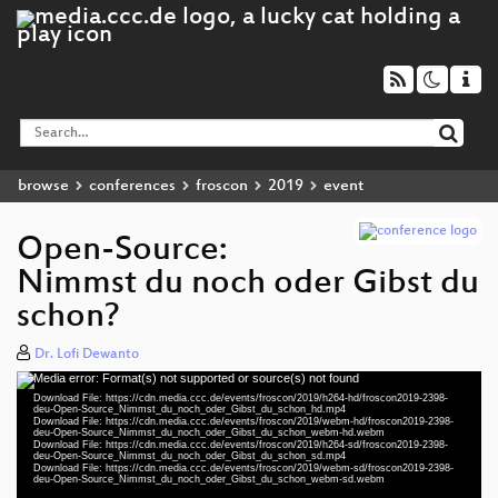
browse
conferences
froscon
2019
event
Open-Source:
Nimmst du noch oder Gibst du
schon?
Dr. Lofi Dewanto
Media error: Format(s) not supported or source(s) not found
Video
Download File: https://cdn.media.ccc.de/events/froscon/2019/h264-hd/froscon2019-2398-
Player
deu-Open-Source_Nimmst_du_noch_oder_Gibst_du_schon_hd.mp4
Download File: https://cdn.media.ccc.de/events/froscon/2019/webm-hd/froscon2019-2398-
deu-Open-Source_Nimmst_du_noch_oder_Gibst_du_schon_webm-hd.webm
Download File: https://cdn.media.ccc.de/events/froscon/2019/h264-sd/froscon2019-2398-
deu-Open-Source_Nimmst_du_noch_oder_Gibst_du_schon_sd.mp4
Download File: https://cdn.media.ccc.de/events/froscon/2019/webm-sd/froscon2019-2398-
deu 1080p (mp4)
deu-Open-Source_Nimmst_du_noch_oder_Gibst_du_schon_webm-sd.webm