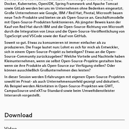
Docker, Kubernetes, OpenJDK, Spring Framework und Apache Tomcat
sowie GitLab werden bei uns im Unternehmen ohne Bedenken eingesetzt.
Große Unternehmen wie Google, IBM / Red Hat, Pivotal, Microsoft bauen
neue Tech-Produkte und bieten sie als Open-Source an. Geschäftsmodelle
mit Open-Source-Produkten funktionieren. Als jüngster Beweis kann der
Kauf von Red Hat durch IBM und die Open-Source-Richtung von Microsoft
durch die Integration von Linux und die Open-Source-Veröffentlichung von
TypeScript und VSCode sowie der Kauf von GitHub.
Soweit so gut. Etwas zu konsumieren ist immer einfacher als zu
produzieren. Die Frage lautet nun: Lohnt es sich für mich als Entwickler,
sich in einem Open-Source-Projekt zu beteiligen? Etwas an die Open-
Source-Community zurückzugeben? Welche Vorteile und Nachteile haben
Kleinunternehmen, wenn sie selbst Open-Source-Projekte gestalten bzw.
wenn sie ihre Produkte als Open-Source zur Verfügung stellen? Oder
können ausschließlich Großunternehmen dies leisten?
In dieser Session werden Erfahrungen mit eigenen Open-Source-Projekten
sowohl im Privat- als auch Unternehmensumfeld gezeigt und diskutiert.
Als Beispiel werden Aktivitäten in Open-Source-Projekten wie GWT,
CampusSource und eXTra-Standard sowie beim Umweltdienstleister
Interseroh vorgestellt.
Download