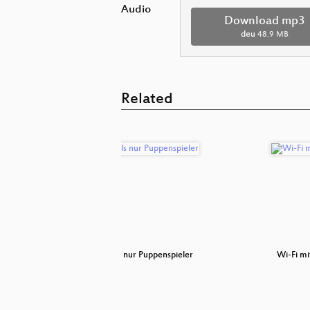
Audio
Download mp3
deu
48.9 MB
Related
 Praxis
Mehr als nur Puppenspieler
Wi-Fi mi