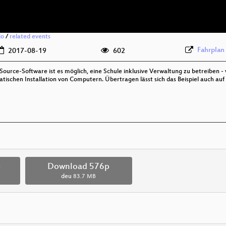
io
/
related events
Fahrplan
2017-08-19
602
urce-Software ist es möglich, eine Schule inklusive Verwaltung zu betreiben - v
tischen Installation von Computern. Übertragen lässt sich das Beispiel auch au
p
Download 576p
deu
83.7 MB