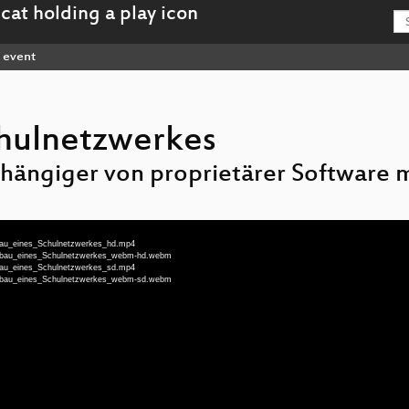
event
chulnetzwerkes
hängiger von proprietärer Software 
fbau_eines_Schulnetzwerkes_hd.mp4
Aufbau_eines_Schulnetzwerkes_webm-hd.webm
fbau_eines_Schulnetzwerkes_sd.mp4
Aufbau_eines_Schulnetzwerkes_webm-sd.webm