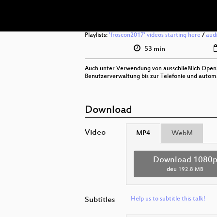
Playlists:
'froscon2017' videos starting here
/
aud
53 min
Auch unter Verwendung von ausschließlich OpenSo
Benutzerverwaltung bis zur Telefonie und automa
Download
Video
MP4
WebM
Download 1080
deu
192.8 MB
Subtitles
Help us to subtitle this talk!