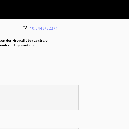
deu 576p (webm)
10.5446/32271
on der Firewall über zentrale
f andere Organisationen.