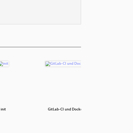
init
GitLab-CI und Docker Registry
Sieben