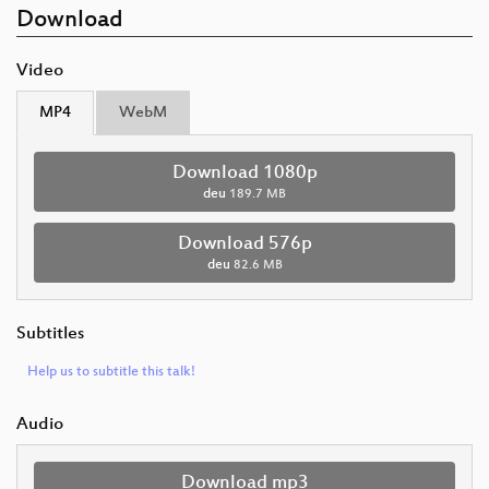
Download
Video
MP4
WebM
Download 1080p
deu
189.7 MB
Download 576p
deu
82.6 MB
Subtitles
Help us to subtitle this talk!
Audio
Download mp3