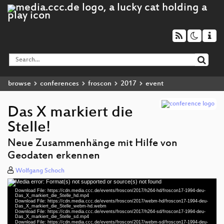
browse
conferences
froscon
2017
event
Das X markiert die
Stelle!
Neue Zusammenhänge mit Hilfe von
Geodaten erkennen
Wolfgang Schoch
Media error: Format(s) not supported or source(s) not found
Video
Download File: https://cdn.media.ccc.de/events/froscon/2017/h264-hd/froscon17-1994-deu-
Player
Das_X_markiert_die_Stelle_hd.mp4
Download File: https://cdn.media.ccc.de/events/froscon/2017/webm-hd/froscon17-1994-deu-
Das_X_markiert_die_Stelle_webm-hd.webm
Download File: https://cdn.media.ccc.de/events/froscon/2017/h264-sd/froscon17-1994-deu-
Das_X_markiert_die_Stelle_sd.mp4
Download File: https://cdn.media.ccc.de/events/froscon/2017/webm-sd/froscon17-1994-deu-