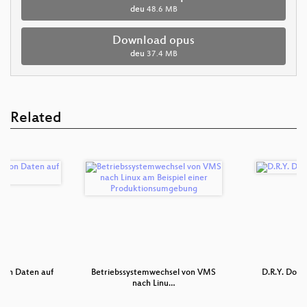
deu
48.6 MB
Download opus
deu
37.4 MB
Related
 von Daten auf
Betriebssystemwechsel von VMS
D.R.Y. Don't
s
nach Linu…