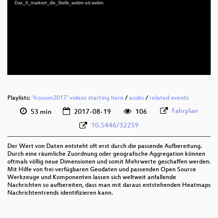
deu 1080p (mp4)
Das_X_markiert_die_Stelle_webm-sd.webm
deu 1080p (webm)
deu 576p (mp4)
deu 576p (webm)
Playlists:
'froscon2017' videos starting here
/
audio
/
related events
Fahrplan
53 min
2017-08-19
106
10.5446/32259
Der Wert von Daten entsteht oft erst durch die passende Aufbereitung.
Durch eine räumliche Zuordnung oder geografische Aggregation können
oftmals völlig neue Dimensionen und somit Mehrwerte geschaffen werden.
Mit Hilfe von frei verfügbaren Geodaten und passenden Open Source
Werkzeuge und Komponenten lassen sich weltweit anfallende
Nachrichten so aufbereiten, dass man mit daraus entstehenden Heatmaps
Nachrichtentrends identifizieren kann.