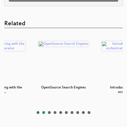
Related
oring with the
OpenSource Search Engines
Introducti
he…
orche