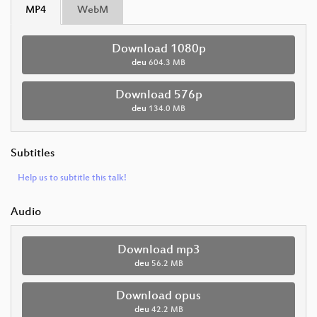
MP4
WebM
Download 1080p
deu
604.3 MB
Download 576p
deu
134.0 MB
Subtitles
Help us to subtitle this talk!
Audio
Download mp3
deu
56.2 MB
Download opus
deu
42.2 MB