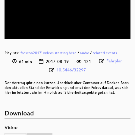
deu 1080p (webm)
deu 576p (mp4)
deu 576p (webm)
Playlists:
'froscon2017' videos starting here
/
audio
/
related events
Fahrplan
61 min
2017-08-19
121
10.5446/32297
Der Vortrag gibt einen kurzen Überblick über Container auf Docker-Basis,
den aktuellen Stand der Entwicklung und setzt den Fokus darauf, was sich
hier im letzten Jahr im Hinblick auf Sicherheitsaspekte getan hat.
Download
Video