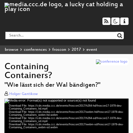
browse
conferences
froscon
2017
event
Containing
Containers?
"Wie lässt sich der Wal bändigen?"
Holger Gantikow
Media error: Format(s) not supported or source(s) not found
Video
Download File: https://cdn.media.ccc.de/events/froscon/2017/h264-hd/froscon17-1978-deu-
Player
Containing_Containers_hd.mp4
Download File: https://cdn.media.ccc.de/events/froscon/2017/webm-hd/froscon17-1978-deu-
Containing_Containers_webm-hd.webm
Download File: https://cdn.media.ccc.de/events/froscon/2017/h264-sd/froscon17-1978-deu-
Containing_Containers_sd.mp4
Download File: https://cdn.media.ccc.de/events/froscon/2017/webm-sd/froscon17-1978-deu-
deu 1080p (mp4)
Containing_Containers_webm-sd.webm