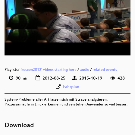
eng 576p (mp4)
eng 576p (webm)
Playlists:
'froscon2012' videos starting here
/
audio
/
related events
90 min
2012-08-25
2015-10-19
428
Fahrplan
System-Probleme aller Art lassen sich mit Strace analysieren.
Prozessanläufe in Linux erkennen und verstehen Anwender so viel besser.
Download