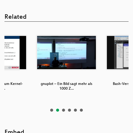
Related
en zum Kernel-
gnuplot – Ein Bild sagt mehr als
Bash-Verste
r f…
1000 Z…
Embed