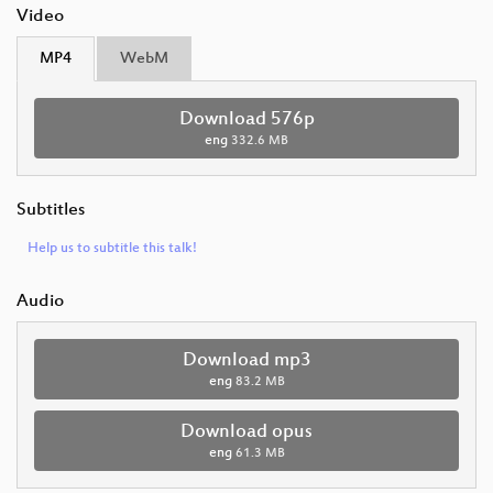
Video
MP4
WebM
Download 576p
eng
332.6 MB
Subtitles
Help us to subtitle this talk!
Audio
Download mp3
eng
83.2 MB
Download opus
eng
61.3 MB