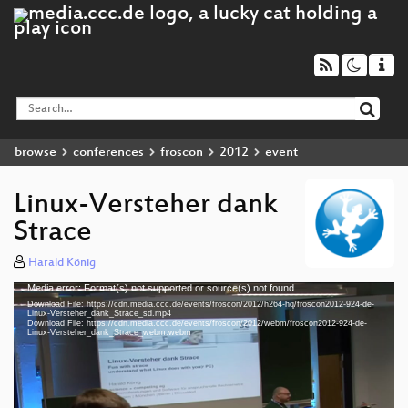
browse
conferences
froscon
2012
event
Linux-Versteher dank
Strace
Harald König
Media error: Format(s) not supported or source(s) not found
Video
Download File: https://cdn.media.ccc.de/events/froscon/2012/h264-hq/froscon2012-924-de-
Player
Linux-Versteher_dank_Strace_sd.mp4
Download File: https://cdn.media.ccc.de/events/froscon/2012/webm/froscon2012-924-de-
Linux-Versteher_dank_Strace_webm.webm