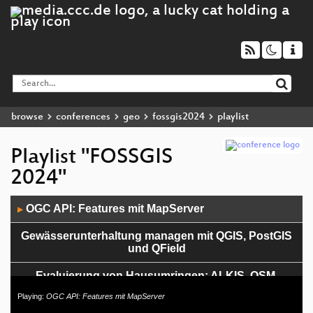
browse
conferences
geo
fossgis2024
playlist
Playlist "FOSSGIS
2024"
Audio
OGC API: Features mit MapServer
▶
Player
Gewässerunterhaltung managen mit QGIS, PostGIS
und QField
Evaluierung von Hausumringen: ALKIS, OSM,
Microsoft und unsere KI im Vergleich
Playing:
OGC API: Features mit MapServer