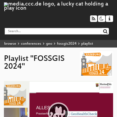
browse
conferences
geo
fossgis2024
playlist
Playlist "FOSSGIS
2024"
Video
Player