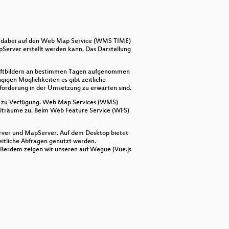
decrease
volume.
wird dabei auf den Web Map Service (WMS TIME)
Server erstellt werden kann. Das Darstellung
 Luftbildern an bestimmen Tagen aufgenommen
igen Möglichkeiten es gibt zeitliche
forderung in der Umsetzung zu erwarten sind.
len zu Verfügung. Web Map Services (WMS)
eiträume zu. Beim Web Feature Service (WFS)
erver und MapServer. Auf dem Desktop bietet
itliche Abfragen genutzt werden.
Außerdem zeigen wir unseren auf Wegue (Vue.js