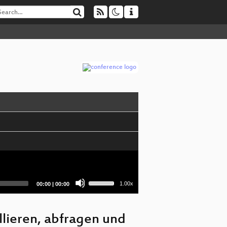
Use
Current
Total
1.00x
00:00
|
00:00
Up/Down
time
duration
Arrow
keys
to
lieren, abfragen und
increase
or