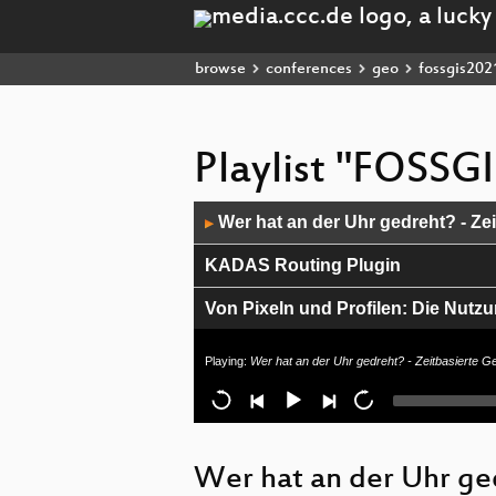
browse
conferences
geo
fossgis202
Playlist "FOSSG
Audio
Wer hat an der Uhr gedreht? - Zei
▶
Player
KADAS Routing Plugin
Von Pixeln und Profilen: Die Nutz
Abschluss der FOSSGIS-Konferen
Playing:
Wer hat an der Uhr gedreht? - Zeitbasierte Ge
3D-Punktwolken und Usability
Ein Lastenfahrrad-Routing und -I
Wer hat an der Uhr ge
Neues aus dem OGC - Das Jahr 20