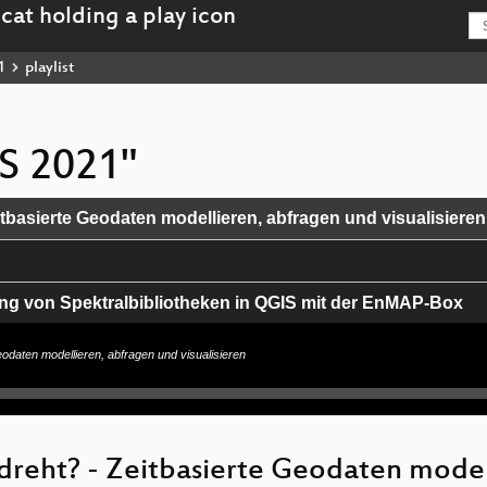
1
playlist
IS 2021"
tbasierte Geodaten modellieren, abfragen und visualisieren
ung von Spektralbibliotheken in QGIS mit der EnMAP-Box
z 2021
odaten modellieren, abfragen und visualisieren
ndex: CargoRocket
dreht? - Zeitbasierte Geodaten model
21? Was lief schon? Was kommt noch?