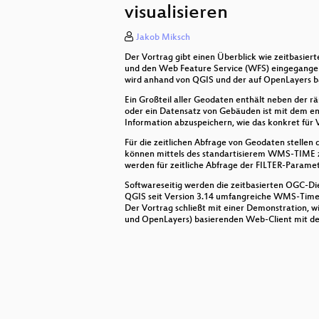
visualisieren
GeoNetwork, nächste Generation
Jakob Miksch
GeoServer Microservices: der Weg
Der Vortrag gibt einen Überblick wie zeitbasie
und den Web Feature Service (WFS) eingegangen.
Erfahrungen mit Online-Schulungen
wird anhand von QGIS und der auf OpenLayers
Ein Großteil aller Geodaten enthält neben der 
VectorTiles mithilfe von Tilemaker
oder ein Datensatz von Gebäuden ist mit dem ent
Information abzuspeichern, wie das konkret für
Mapbender 3.2 - besser denn je
Für die zeitlichen Abfrage von Geodaten stelle
können mittels des standartisierem WMS-TIME z
Open Data, Open Source – Open 
werden für zeitliche Abfrage der FILTER-Parame
Neues von osm2pgsql
Softwareseitig werden die zeitbasierten OGC-Di
QGIS seit Version 3.14 umfangreiche WMS-Time 
Der Vortrag schließt mit einer Demonstration, w
InkMap - Frontend-Lösung für Kar
und OpenLayers) basierenden Web-Client mit de
swisstopo VectorTiles
Effizientes many-to-many ÖPNV-Rou
FOSS hoch 5 - Praxisbericht eine