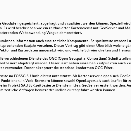
 von GeoServer in die Cloud
rte Geodaten gespeichert, abgefragt und visualisiert werden können. Speziell 
 Es wird beschrieben wie ein zeitbasierter Kartendienst mit GeoServer und Map
 freier GIS-Software in Zeiten der Pandemie
 basierenden Webanwendung Wegue demonstriert.
räumlichen Information auch eine zeitliche Komponente. Beispielsweise werden
 erstellen und nutzen
sprechenden Baujahr versehen. Dieser Vortrag gibt einen Überblick welche gäng
 Vektor und Rasterdaten umgesetzt wird und welche Schwierigkeiten und Heraus
n die verschiedenen Dienste des OGC (Open Geospatial Consortium) Schnittstel
eitbasiert abgefragt werden. Dieser lässt neben einzelnen Zeitpunkten auch Z
End?
ter verwendet. Dieser akzeptiert die standard-konformen OGC-Filter.
enste im FOSSGIS-Umfeld breit unterstützt. Als Kartenserver eignen sich GeoS
Funktionen. In Web-Browsern können sowohl OpenLayers als auch Leaflet für ze
ie im Projekt SAUBER zeitbasierte Dienste mittels GeoServer erstellt werden. 
ten-Druck
m zeitliche Abfragen benutzerfreundlich durchgeführt werden können.
ting mit gtfsrouter
s Serversystems mit OpenSource-GIS