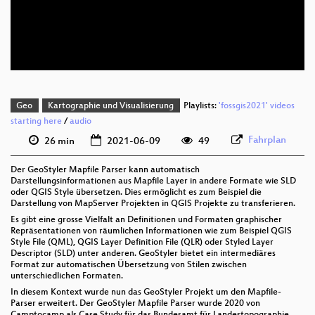
deu 576p (mp4)
deu 576p (webm)
Geo
Kartographie und Visualisierung
Playlists:
'fossgis2021' videos
starting here
/
audio
Fahrplan
26 min
2021-06-09
49
Der GeoStyler Mapfile Parser kann automatisch
Darstellungsinformationen aus Mapfile Layer in andere Formate wie SLD
oder QGIS Style übersetzen. Dies ermöglicht es zum Beispiel die
Darstellung von MapServer Projekten in QGIS Projekte zu transferieren.
Es gibt eine grosse Vielfalt an Definitionen und Formaten graphischer
Repräsentationen von räumlichen Informationen wie zum Beispiel QGIS
Style File (QML), QGIS Layer Definition File (QLR) oder Styled Layer
Descriptor (SLD) unter anderen. GeoStyler bietet ein intermediäres
Format zur automatischen Übersetzung von Stilen zwischen
unterschiedlichen Formaten.
In diesem Kontext wurde nun das GeoStyler Projekt um den Mapfile-
Parser erweitert. Der GeoStyler Mapfile Parser wurde 2020 von
Camptocamp als Case Study für das Bundesamt für Landestopographie