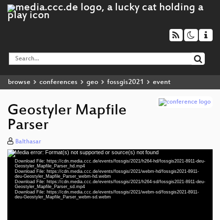
browse
conferences
geo
fossgis2021
event
Geostyler Mapfile
Parser
Balthasar
Media error: Format(s) not supported or source(s) not found
Video
Download File: https://cdn.media.ccc.de/events/fossgis/2021/h264-hd/fossgis2021-8911-deu-
Player
Geostyler_Mapfile_Parser_hd.mp4
Download File: https://cdn.media.ccc.de/events/fossgis/2021/webm-hd/fossgis2021-8911-
deu-Geostyler_Mapfile_Parser_webm-hd.webm
Download File: https://cdn.media.ccc.de/events/fossgis/2021/h264-sd/fossgis2021-8911-deu-
Geostyler_Mapfile_Parser_sd.mp4
Download File: https://cdn.media.ccc.de/events/fossgis/2021/webm-sd/fossgis2021-8911-
deu 1080p (mp4)
deu-Geostyler_Mapfile_Parser_webm-sd.webm
deu 1080p (webm)