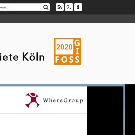
iete Köln
_hd.mp4
era_webm-hd.webm
_Gera_hd-slides.mp4
_sd.mp4
era_webm-sd.webm