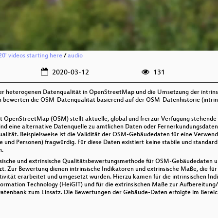
20' videos starting here
/
audio
2020-03-12
131
der heterogenen Datenqualität in OpenStreetMap und die Umsetzung der intrins
bewerten die OSM-Datenqualität basierend auf der OSM-Datenhistorie (intrinsi
 OpenStreetMap (OSM) stellt aktuelle, global und frei zur Verfügung stehend
d eine alternative Datenquelle zu amtlichen Daten oder Fernerkundungsdaten (w
ität. Beispielsweise ist die Validität der OSM-Gebäudedaten für eine Verwend
und Personen) fragwürdig. Für diese Daten existiert keine stabile und standa
n.
nsische und extrinsische Qualitätsbewertungsmethode für OSM-Gebäudedaten u
. Zur Bewertung dienen intrinsische Indikatoren und extrinsische Maße, die für 
aktivität erarbeitet und umgesetzt wurden. Hierzu kamen für die intrinsischen
formation Technology (HeiGIT) und für die extrinsischen Maße zur Aufbereitung
Datenbank zum Einsatz. Die Bewertungen der Gebäude-Daten erfolgte im Berei