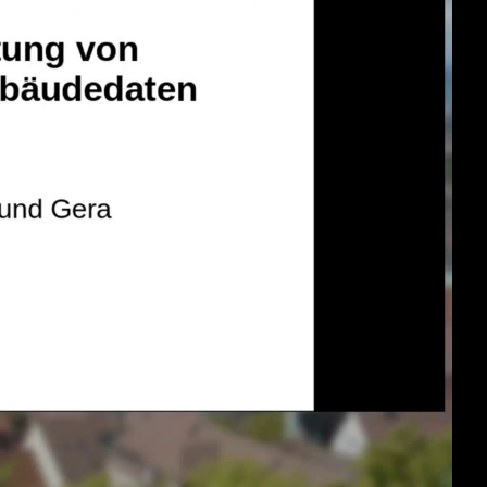
deu 1080p (mp4)
deu 1080p (webm)
slides deu 1080p (mp4)