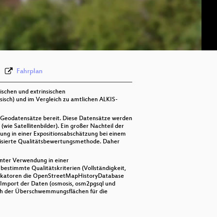
deu 576p (mp4)
deu 576p (webm)
Fahrplan
ischen und extrinsischen
sch) und im Vergleich zu amtlichen ALKIS-
e Geodatensätze bereit. Diese Datensätze werden
ie Satellitenbilder). Ein großer Nachteil der
ung in einer Expositionsabschätzung bei einem
rdisierte Qualitätsbewertungsmethode. Daher
nter Verwendung in einer
bestimmte Qualitätskriterien (Vollständigkeit,
 Indikatoren die OpenStreetMapHistoryDatabase
/Import der Daten (osmosis, osm2pgsql und
ch der Überschwemmungsflächen für die