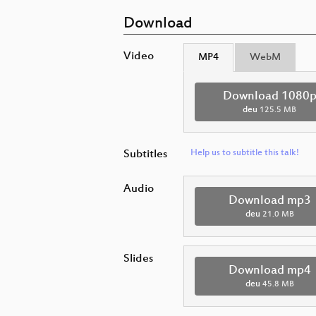
Download
Video
MP4
WebM
Download 1080
deu
125.5 MB
Subtitles
Help us to subtitle this talk!
Audio
Download mp3
deu
21.0 MB
Slides
Download mp4
deu
45.8 MB