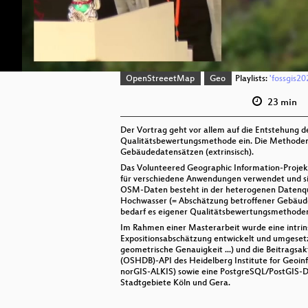
OpenStreeetMap
Geo
Playlists:
'fossgis20
23 min
Der Vortrag geht vor allem auf die Entstehung 
Qualitätsbewertungsmethode ein. Die Methoden 
Gebäudedatensätzen (extrinsisch).
Das Volunteered Geographic Information-Projekt
für verschiedene Anwendungen verwendet und sin
OSM-Daten besteht in der heterogenen Datenqual
Hochwasser (= Abschätzung betroffener Gebäude 
bedarf es eigener Qualitätsbewertungsmethode
Im Rahmen einer Masterarbeit wurde eine intri
Expositionsabschätzung entwickelt und umgesetzt
geometrische Genauigkeit ...) und die Beitrags
(OSHDB)-API des Heidelberg Institute for Geoin
norGIS-ALKIS) sowie eine PostgreSQL/PostGIS-
Stadtgebiete Köln und Gera.