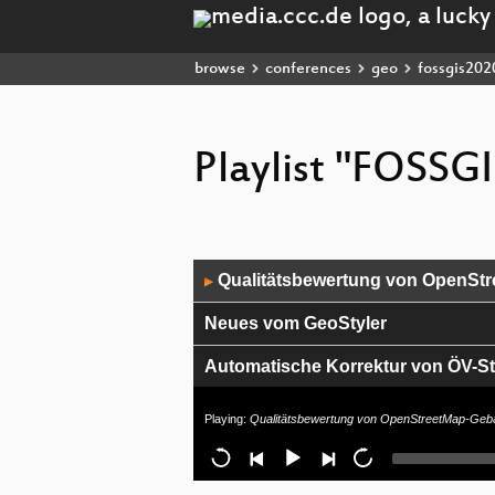
browse
conferences
geo
fossgis202
Playlist "FOSSG
Audio
Qualitätsbewertung von OpenStr
▶
Player
Neues vom GeoStyler
Automatische Korrektur von ÖV-St
Triff OSMler in deiner Nähe mit 
Playing:
Qualitätsbewertung von OpenStreetMap-Gebäu
OpenLayers: v6.x und wie es weite