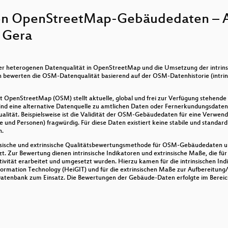
r
on OpenStreetMap-Gebäudedaten – A
ndung von historischen Umwelt- und Klimainformationen als
 Gera
Geoprozessierung
der heterogenen Datenqualität in OpenStreetMap und die Umsetzung der intrins
bewerten die OSM-Datenqualität basierend auf der OSM-Datenhistorie (intrinsi
r
 OpenStreetMap (OSM) stellt aktuelle, global und frei zur Verfügung stehend
der Praxis
d eine alternative Datenquelle zu amtlichen Daten oder Fernerkundungsdaten (w
ität. Beispielsweise ist die Validität der OSM-Gebäudedaten für eine Verwend
und Personen) fragwürdig. Für diese Daten existiert keine stabile und standa
n.
ionelles Netzwerk für Frauen in der GIS/Geo Industrie
nsische und extrinsische Qualitätsbewertungsmethode für OSM-Gebäudedaten u
. Zur Bewertung dienen intrinsische Indikatoren und extrinsische Maße, die für 
pfen mit dem Höllenhund
aktivität erarbeitet und umgesetzt wurden. Hierzu kamen für die intrinsischen
formation Technology (HeiGIT) und für die extrinsischen Maße zur Aufbereitung
Datenbank zum Einsatz. Die Bewertungen der Gebäude-Daten erfolgte im Berei
igkeiten zu OGC API - Features
reSQL Foreign Data Wrappern
rten Social-Media-Einträgen am Beispiel von Polizei-Tweet