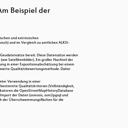
keys
to
m Beispiel der
increase
 Kartenlayer
or
decrease
volume.
ischen und extrinsischen
sch) und im Vergleich zu amtlichen ALKIS-
e Geodatensätze bereit. Diese Datensätze werden
ie Satellitenbilder). Ein großer Nachteil der
ung in einer Expositionsabschätzung bei einem
rdisierte Qualitätsbewertungsmethode. Daher
nter Verwendung in einer
bestimmte Qualitätskriterien (Vollständigkeit,
 Indikatoren die OpenStreetMapHistoryDatabase
/Import der Daten (osmosis, osm2pgsql und
ch der Überschwemmungsflächen für die
s