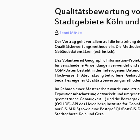
JOSM – Java OpenStreetMap Edito
Qualitätsbewertung v
Javascript-Bibliotheken zur Einbi
Stadtgebiete Köln und
GRASS GIS in der Cloud: Actinia-
Leoni Möske
Geochicas OSM stellen sich vor
Der Vortrag geht vor allem auf die Entstehung 
Qualitätsbewertungsmethode ein. Die Methoden 
Neues vom Fossgis Routing Serve
Gebäudedatensätzen (extrinsisch).
Das Volunteered Geographic Information-Projekt
Wegue - OpenLayers und Vue.js in 
für verschiedene Anwendungen verwendet und sin
OSM-Daten besteht in der heterogenen Datenqual
FOSS in der Cloud
Hochwasser (= Abschätzung betroffener Gebäude 
bedarf es eigener Qualitätsbewertungsmethode
Women in Geospatial+ - Ein profess
Im Rahmen einer Masterarbeit wurde eine intri
Expositionsabschätzung entwickelt und umgesetzt
AD und PostgreSQL Rollen verknü
geometrische Genauigkeit ...) und die Beitrags
(OSHDB)-API des Heidelberg Institute for Geoin
norGIS-ALKIS) sowie eine PostgreSQL/PostGIS-
OSGeo-Projekt deegree 2020 - Neu
Stadtgebiete Köln und Gera.
Verbindungen schaffen mit Postg
Räumliche Verortung von textbasie