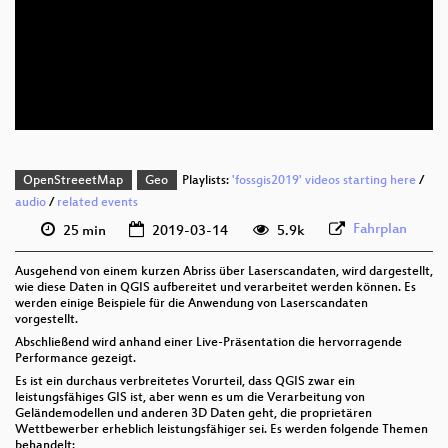
deu 1080p (webm)
deu 576p (mp4)
deu 576p (webm)
OpenStreeetMap
Geo
Playlists:
'fossgis2019' videos starting here
/
audio
/
related events
Fahrplan
25 min
2019-03-14
5.9k
Ausgehend von einem kurzen Abriss über Laserscandaten, wird dargestellt,
wie diese Daten in QGIS aufbereitet und verarbeitet werden können. Es
werden einige Beispiele für die Anwendung von Laserscandaten
vorgestellt.
Abschließend wird anhand einer Live-Präsentation die hervorragende
Performance gezeigt.
Es ist ein durchaus verbreitetes Vorurteil, dass QGIS zwar ein
leistungsfähiges GIS ist, aber wenn es um die Verarbeitung von
Geländemodellen und anderen 3D Daten geht, die proprietären
Wettbewerber erheblich leistungsfähiger sei. Es werden folgende Themen
behandelt: