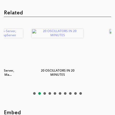
Related
IS-Server,
20 OSCILLATORS IN 20
Q
und Ma…
MINUTES
Embed