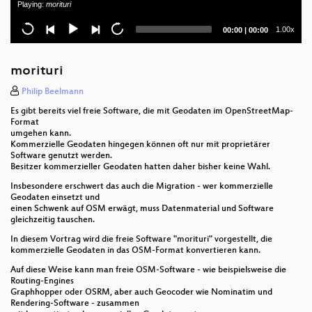
Playing:
morituri
OSM2World hinter den Kulissen
Current
Total
1.00x
00:00
|
00:00
time
duration
OSM schön gemacht
morituri
Neuerungen im GeoServer
Philip Beelmann
Summer of Code
Es gibt bereits viel freie Software, die mit Geodaten im OpenStreetMap-
Format
Zusammenspiel von GIS und CMS verdeutlicht die
umgehen kann.
Kommerzielle Geodaten hingegen können oft nur mit proprietärer
möglichen Folgen einer 2° Klimaerwärmung
Software genutzt werden.
Besitzer kommerzieller Geodaten hatten daher bisher keine Wahl.
Datenerfassung und Suchen mit Mapbender3
Insbesondere erschwert das auch die Migration - wer kommerzielle
Geodaten einsetzt und
XPlanung für einen Flächennutzungsplan mit
einen Schwenk auf OSM erwägt, muss Datenmaterial und Software
PostGIS und QGIS
gleichzeitig tauschen.
In diesem Vortrag wird die freie Software "morituri" vorgestellt, die
Flexible Routenplanung mit GraphHopper
kommerzielle Geodaten in das OSM-Format konvertieren kann.
GeoExt3
Auf diese Weise kann man freie OSM-Software - wie beispielsweise die
Routing-Engines
Graphhopper oder OSRM, aber auch Geocoder wie Nominatim und
Das ist ja wohl die Höhe!
Rendering-Software - zusammen