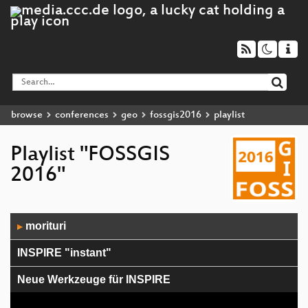
browse
conferences
geo
fossgis2016
playlist
Playlist "FOSSGIS
2016"
Audio
morituri
▶
Player
INSPIRE "instant"
Neue Werkzeuge für INSPIRE
Transit-Routing und OSM