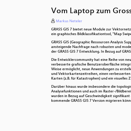
Neues von OSM2World
Vom Laptop zum Gross
OpenJUMP - Überblick, Neuigkeiten
Markus Neteler
Deegree: AIXM WFS und WPS Servi
GRASS GIS 7 bietet neue Module zur Vektornetzw
OSM Buildings
ein graphisches Bildklassifikationtool, "Map Swi
GRASS GIS (Geographic Ressourcen Analysis Supp
Blender-basierte Erstellung von 3
ansteigende Nachfrage nach robusten und moder
der GRASS GIS 7 Entwicklung. In Bezug auf GRA
Geo mit Python
Die Entwicklercommunity hat eine Reihe von neu
verbesserte grafische Benutzeroberfläche integri
Neues in QGIS 2.2
Weise ermöglicht, neue Anwendungen zu erstellen,
und Vektorkartenzeitreihen, einen verbesserten 
Karten (z.B. für Katastrophen) und ein visuelle
OSM in Jerusalem
Darüber hinaus wurde insbesondere die topologis
Quo vadis Open Source?
Analysefunktionen und auch im Raster-/Bildbere
wurden in Bezug auf Geschwindigkeit signifikant 
kommende GRASS GIS 7 Version migrieren können.
Eröffnung
Offene Fragerunde
Bekannte Anwendungen, Bibliothe