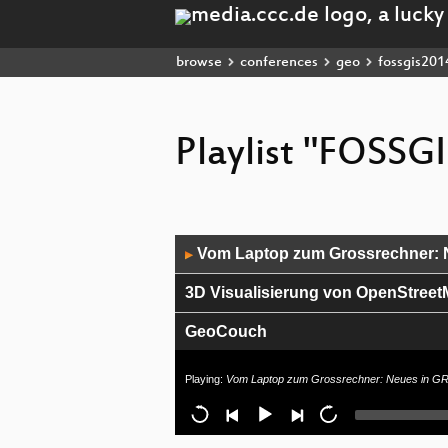
browse
conferences
geo
fossgis201
Playlist "FOSSG
Audio
Vom Laptop zum Grossrechner: 
▶
Player
3D Visualisierung von OpenStree
GeoCouch
Was gibt es Neues bei gvSIG CE?
Playing:
Vom Laptop zum Grossrechner: Neues in G
Virtuelle Integration von Datenque