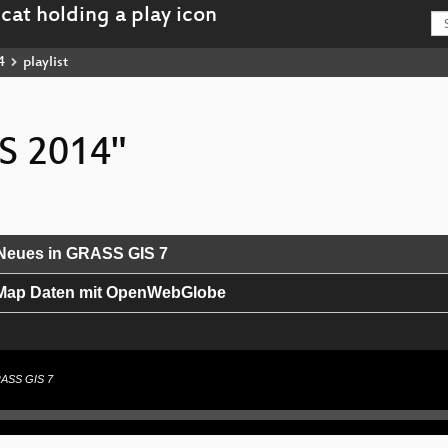
4
playlist
IS 2014"
Neues in GRASS GIS 7
tMap Daten mit OpenWebGlobe
RASS GIS 7
llen mit einer Graph-Datenbank