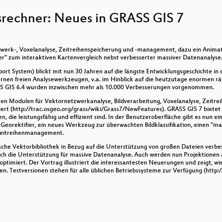
rechner: Neues in GRASS GIS 7
, Zusammenarbeit/Schnittstellen mit proprietärer Software
ces - GML Anwendungen im Aviation Bereich
erk-, Voxelanalyse, Zeitreihenspeicherung und -management, dazu ein Animati
per" zum interaktiven Kartenvergleich nebst verbesserter massiver Datenanalyse
ort System) blickt mit nun 30 Jahren auf die längste Entwicklungsgeschichte i
D-Modellen von Orten mit Hilfe von OSM-Daten
nen freien Analysewerkzeugen, v.a. im Hinblick auf die heutzutage enormen 
SS GIS 6.4 wurden inzwischen mehr als 10.000 Verbesserungen vorgenommen.
en Modulen für Vektornetzwerkanalyse, Bildverarbeitung, Voxelanalyse, Zeitreih
ert (http://trac.osgeo.org/grass/wiki/Grass7/NewFeatures). GRASS GIS 7 bietet e
 die leistungsfähig und effizient sind. In der Benutzeroberfläche gibt es nun e
Georektifier, ein neues Werkzeug zur überwachten Bildklassifikation, einen "ma
s Zeitreihenmanagement.
che Vektorbibliothek in Bezug auf die Unterstützung von großen Dateien verbes
ich die Unterstützung für massive Datenanalyse. Auch werden nun Projektionen 
optimiert. Der Vortrag illustriert die interessantesten Neuerungen und zeigt, wi
 Testversionen stehen für alle üblichen Betriebssysteme zur Verfügung (http:/
ken und Tools für Geo und GIS und Open Street Map