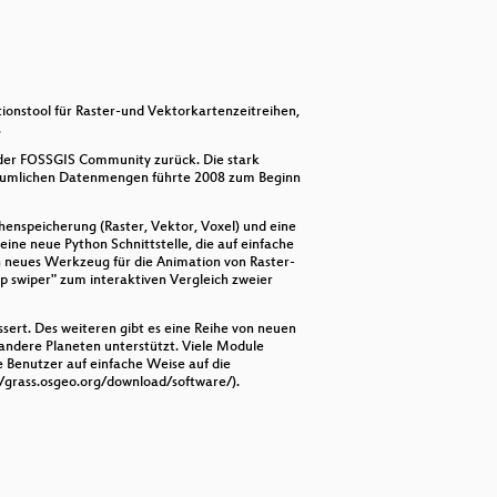
keys
to
increase
or
decrease
volume.
onstool für Raster-und Vektorkartenzeitreihen,
.
n der FOSSGIS Community zurück. Die stark
räumlichen Datenmengen führte 2008 zum Beginn
enspeicherung (Raster, Vektor, Voxel) und eine
ine neue Python Schnittstelle, die auf einfache
in neues Werkzeug für die Animation von Raster-
p swiper" zum interaktiven Vergleich zweier
sert. Des weiteren gibt es eine Reihe von neuen
andere Planeten unterstützt. Viele Module
e Benutzer auf einfache Weise auf die
/grass.osgeo.org/download/software/).