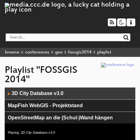
browse
conferences
geo
fossgis2014
playlist
Playlist "FOSSGIS
2014"
Audio
3D City Database v3.0
▶
Player
MapFish WebGIS - Projektstand
OpenStreetMap an die (Schul-)Wand hängen
Brandenburg 3D - Geologische 3D-
Playing:
3D City Database v3.0
Untergrundmodelle im Browser