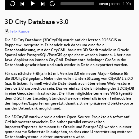
Current
Total
1.00x
00:00
|
00:00
Generalisierung von OpenStreetMap-Daten
time
duration
Vaadin - ein WebMapping Framework
3D City Database v3.0
Mapbender3 - was gibt's Neues im Projekt?
Felix Kunde
Die 3D City Database (3DCityDB) wurde auf der letzten FOSSGIS in
Client Side Map Rendering
Rapperswil vorgestellt. Es handelt sich dabei um eine freie
Datenbanklösung, mit der CityGML-basierte 3D Stadtmodelle in Oracle
Spatial oder PostgreSQL/PostGIS gespeichert werden können. Über eine
3D webservices - where do we stand?
Java-Applikation können CityGML Dokumente beliebiger Größe in die
Datenbank geschrieben und auch wieder in Dateien exportiert werden.
Open Data und Selbstorganisation
Für das nächste Frühjahr ist mit Version 3.0 ein neuer Major-Release für
die 3DCityDB geplant. Neben der vollen Unterstützung von CityGML 2.0.0
OSM-Geocoding mit Solr
(u.a. Brücken, Tunnel) wird die Datenbank auch über einen Web Feature
Service 2.0 ansprechbar sein. Das vereinfacht die Einbindung der 3DCityDB
Mobile Kartenviewer mit Openlayers 3
in eine Geodateninfrastruktur. Die Filtermöglichkeiten eines WFS (gemäß
dem OGC Filter Encoding Standard) werden ebenfalls in den Teilmodulen
des Importer/Exporter umgesetzt, damit z.B. viel präzisere Objektexporte
GeoExt2
aus der Datenbank möglich sind.
opencaching.de
Die 3DCityDB wird wie viele andere Open-Source-Projekte ab sofort auf
GitHub weiterentwickelt. Die bisher parallel entwickelten
Importer/Exporter-Versionen für Oracle und PostgreSQL werden in einer
Höhenbewusstes Routing mit Radardaten
gemeinsame Schnittstelle aufgehen, so dass eine Unterstützung weiterer
Datenbanksysteme leichter umzusetzen wäre.