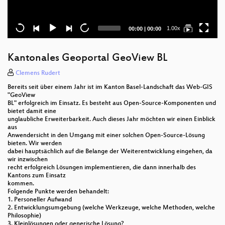
Current
Total
1.00x
00:00
|
00:00
time
duration
Kantonales Geoportal GeoView BL
Clemens Rudert
Bereits seit über einem Jahr ist im Kanton Basel-Landschaft das Web-GIS
"GeoView
BL" erfolgreich im Einsatz. Es besteht aus Open-Source-Komponenten und
bietet damit eine
unglaubliche Erweiterbarkeit. Auch dieses Jahr möchten wir einen Einblick
aus
Anwendersicht in den Umgang mit einer solchen Open-Source-Lösung
bieten. Wir werden
dabei hauptsächlich auf die Belange der Weiterentwicklung eingehen, da
wir inzwischen
recht erfolgreich Lösungen implementieren, die dann innerhalb des
Kantons zum Einsatz
kommen.
Folgende Punkte werden behandelt:
1. Personeller Aufwand
2. Entwicklungsumgebung (welche Werkzeuge, welche Methoden, welche
Philosophie)
3. Kleinlösungen oder generische Lösung?