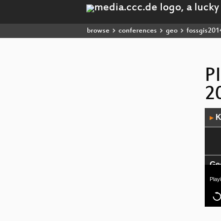
browse
conferences
geo
fossgis201
P
2
Audio
K
▶
Playe
Ge
Play
Pos
Ta