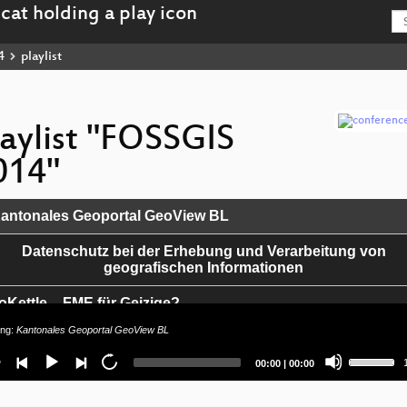
4
playlist
laylist "FOSSGIS
014"
antonales Geoportal GeoView BL
r
Datenschutz bei der Erhebung und Verarbeitung von
geografischen Informationen
oKettle – FME für Geizige?
ing:
Kantonales Geoportal GeoView BL
tGIS in real :-) action
Use
Current
Total
00:00
|
00:00
Up/Down
tort Niederbayern
time
duration
Arrow
keys