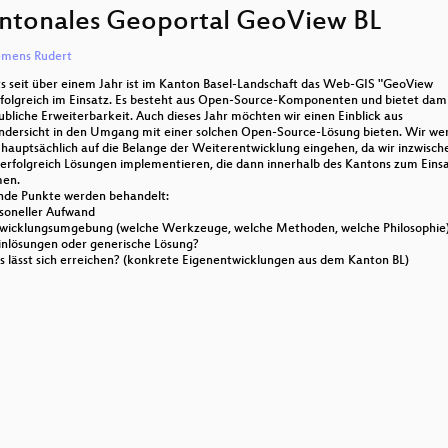
nährungsfläche einer Agglomeration
to
ntonales Geoportal GeoView BL
increase
or
OpenStreetMap-Daten in der RoboCup Rescue Simulation
decrease
emens Rudert
League
volume.
ts seit über einem Jahr ist im Kanton Basel-Landschaft das Web-GIS "GeoView
ues aus dem 52°North WPS Projekt
rfolgreich im Einsatz. Es besteht aus Open-Source-Komponenten und bietet dami
ubliche Erweiterbarkeit. Auch dieses Jahr möchten wir einen Einblick aus
dersicht in den Umgang mit einer solchen Open-Source-Lösung bieten. Wir we
htning Talks
 hauptsächlich auf die Belange der Weiterentwicklung eingehen, da wir inzwisch
 erfolgreich Lösungen implementieren, die dann innerhalb des Kantons zum Eins
m Laptop zum Grossrechner: Neues in GRASS GIS 7
en.
nde Punkte werden behandelt:
rsoneller Aufwand
 Visualisierung von OpenStreetMap Daten mit OpenWebGl
twicklungsumgebung (welche Werkzeuge, welche Methoden, welche Philosophie
einlösungen oder generische Lösung?
oCouch
s lässt sich erreichen? (konkrete Eigenentwicklungen aus dem Kanton BL)
s gibt es Neues bei gvSIG CE?
tuelle Integration von Datenquellen mit einer Graph-Datenb
ues von OSM2World
OpenJUMP - Überblick, Neuigkeiten,
Zusammenarbeit/Schnittstellen mit proprietärer Software