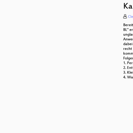
Er
Ka
Cl
Berei
Ne
BL" e
ungla
Anwen
Lig
dabei
recht
Vo
komm
Folge
1. Pe
3D
2. En
3. Kl
Ge
4. Wa
Wa
Vir
Ne