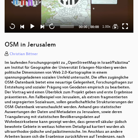
Current
Total
1.00x
00:00
|
00:00
time
duration
OSM in Jerusalem
Christian Bittner
Im laufenden Forschungsprojekt zu „OpenStreetMap in Israel/Palästina“
am Institut für Geographie der Universität Erlangen-Nürnberg werden
politische Dimensionen von Web 2.0-Kartographie in einem
spannungsgeladenen sozialen Umfeld untersucht. Die offen zugängliche
OSM-Datenbank bietet eine neuartige Gelegenheit, Forschungsfragen zur
Entstehung und sozialer Prägung von Geodaten empirisch zu bearbeiten.
Der Vortrag wird einen Überblick zum Projekt geben und erste Ergebnisse
präsentieren. Am Fallbeispiel von Jerusalem, als extrem fragmentierten
und segregierten Sozialraum, sollen gesellschaftliche Strukturierungen der
OSM-Datenbank veranschaulicht werden. Anhand geo-statistischer
Auswertungen der Daten und Metadaten zu Jerusalem, sowie deren
Triangulierung mit statistischen Bevölkerungsdaten auf
Wohnbezirksebene kann gezeigt werden, dass generell säkular-jüdisch
bewohnte Gebiete in weitaus höherem Detailgrad kartiert wurden als
ultraorthodox-jüdische und palästinensische. Im Anschluss an andere
Arbeiten lassen sich die Ergebnisse zurückführen auf Tendenzen, nach