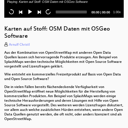
Playing:
Karten auf Stoff: OSM Daten mit OSGeo Software
OpenStreetMap an die (Schul-)Wand hängen
Current
Total
1.00x
00:00
|
00:00
time
duration
Brandenburg 3D - Geologische 3D-
Untergrundmodelle im Browser
Karten auf Stoff: OSM Daten mit OSGeo
Software
Generalisierung von OpenStreetMap-Daten
Arnulf Christl
Vaadin - ein WebMapping Framework
Aus der Kombination von OpenStreetMap mit anderen Open Data
Quellen lassen sich hervorragende Produkte erzeugen. Am Beispiel von
Mapbender3 - was gibt's Neues im Projekt?
SplashMaps werden technische Möglichkeiten mit Open Source Software
vorgestellt und Lizenzfragen geklärt.
Client Side Map Rendering
Wie entsteht ein kommerzielles Freizeitprodukt auf Basis von Open Data
und Open Source Software?
3D webservices - where do we stand?
Die in vielen Fällen bereits flächendeckende Verfügbarkeit von
OpenStreetMap eröffnet neue Möglichkeiten für die Herstellung von
Open Data und Selbstorganisation
kommerziellen Produkten. Am Beispiel von SplashMaps werden einige
technische Herausforderungen und deren Lösungen mit Hilfe von Open
OSM-Geocoding mit Solr
Source Software vorgestellt. Des weiteren werden Lizenzfragen diskutiert,
vor allem auch welche zusätzlichen Hürden entstehen, wenn andere Open
Data Quellen genutzt werden, die oft nicht, oder anders lizenziert sind als
Mobile Kartenviewer mit Openlayers 3
OpenStreetMap.
GeoExt2