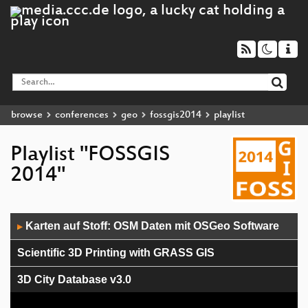
browse
conferences
geo
fossgis2014
playlist
Playlist "FOSSGIS
2014"
Audio
Karten auf Stoff: OSM Daten mit OSGeo Software
▶
Player
Scientific 3D Printing with GRASS GIS
3D City Database v3.0
MapFish WebGIS - Projektstand