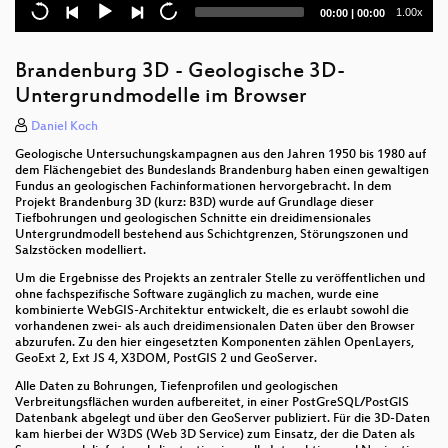
Current
Total
1.00x
00:00
|
00:00
Client Side Map Rendering
time
duration
3D webservices - where do we stand?
Brandenburg 3D - Geologische 3D-
Untergrundmodelle im Browser
Open Data und Selbstorganisation
Daniel Koch
OSM-Geocoding mit Solr
Geologische Untersuchungskampagnen aus den Jahren 1950 bis 1980 auf
dem Flächengebiet des Bundeslands Brandenburg haben einen gewaltigen
Mobile Kartenviewer mit Openlayers 3
Fundus an geologischen Fachinformationen hervorgebracht. In dem
Projekt Brandenburg 3D (kurz: B3D) wurde auf Grundlage dieser
GeoExt2
Tiefbohrungen und geologischen Schnitte ein dreidimensionales
Untergrundmodell bestehend aus Schichtgrenzen, Störungszonen und
Salzstöcken modelliert.
opencaching.de
Um die Ergebnisse des Projekts an zentraler Stelle zu veröffentlichen und
ohne fachspezifische Software zugänglich zu machen, wurde eine
Höhenbewusstes Routing mit Radardaten
kombinierte WebGIS-Architektur entwickelt, die es erlaubt sowohl die
vorhandenen zwei- als auch dreidimensionalen Daten über den Browser
Social Media as Sensors
abzurufen. Zu den hier eingesetzten Komponenten zählen OpenLayers,
GeoExt 2, Ext JS 4, X3DOM, PostGIS 2 und GeoServer.
OpenLayers 3
Alle Daten zu Bohrungen, Tiefenprofilen und geologischen
Verbreitungsflächen wurden aufbereitet, in einer PostGreSQL/PostGIS
Neues vom Open Geospatial Consortium
Datenbank abgelegt und über den GeoServer publiziert. Für die 3D-Daten
kam hierbei der W3DS (Web 3D Service) zum Einsatz, der die Daten als