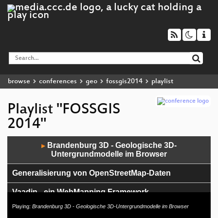
browse
conferences
geo
fossgis2014
playlist
Playlist "FOSSGIS
2014"
Audio
Brandenburg 3D - Geologische 3D-
▶
Player
Untergrundmodelle im Browser
Generalisierung von OpenStreetMap-Daten
Vaadin - ein WebMapping Framework
Playing:
Brandenburg 3D - Geologische 3D-Untergrundmodelle im Browser
Mapbender3 - was gibt's Neues im Projekt?