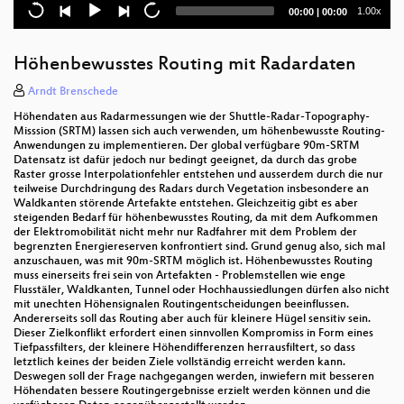
OSM-Straßenlistenauswertung
Current
Total
1.00x
00:00
|
00:00
time
duration
Neue WEB-Anwendungen des Landesamtes für
Geologie, Rohstoffe und Bergbau (LGRB) Baden-
Höhenbewusstes Routing mit Radardaten
Württemberg im Überblick
Arndt Brenschede
Eine Undo-Logik für OpenStreetMap
Höhendaten aus Radarmessungen wie der Shuttle-Radar-Topography-
Misssion (SRTM) lassen sich auch verwenden, um höhenbewusste Routing-
Warum soll ich für Open Source GIS bezahlen?
Anwendungen zu implementieren. Der global verfügbare 90m-SRTM
Datensatz ist dafür jedoch nur bedingt geeignet, da durch das grobe
Raster grosse Interpolationfehler entstehen und ausserdem durch die nur
GDA Wasser – ein praktisches Beispiel für das
teilweise Durchdringung des Radars durch Vegetation insbesondere an
komplexe SHOGun-WebGIS Framework
Waldkanten störende Artefakte entstehen. Gleichzeitig gibt es aber
steigenden Bedarf für höhenbewusstes Routing, da mit dem Aufkommen
Revertieren - aber richtig
der Elektromobilität nicht mehr nur Radfahrer mit dem Problem der
begrenzten Energiereserven konfrontiert sind. Grund genug also, sich mal
anzuschauen, was mit 90m-SRTM möglich ist. Höhenbewusstes Routing
die Zukunft von WebGIS
muss einerseits frei sein von Artefakten - Problemstellen wie enge
Flusstäler, Waldkanten, Tunnel oder Hochhaussiedlungen dürfen also nicht
MapProxy
mit unechten Höhensignalen Routingentscheidungen beeinflussen.
Andererseits soll das Routing aber auch für kleinere Hügel sensitiv sein.
Dieser Zielkonflikt erfordert einen sinnvollen Kompromiss in Form eines
Kantonales Geoportal GeoView BL
Tiefpassfilters, der kleinere Höhendifferenzen herrausfiltert, so dass
letztlich keines der beiden Ziele vollständig erreicht werden kann.
Datenschutz bei der Erhebung und Verarbeitung
Deswegen soll der Frage nachgegangen werden, inwiefern mit besseren
von geografischen Informationen
Höhendaten bessere Routingergebnisse erzielt werden können und die