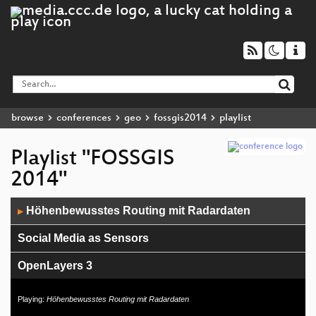
browse
conferences
geo
fossgis2014
playlist
Playlist "FOSSGIS
2014"
Audio
Höhenbewusstes Routing mit Radardaten
▶
Player
Social Media as Sensors
OpenLayers 3
Neues vom Open Geospatial Consortium
Playing:
Höhenbewusstes Routing mit Radardaten