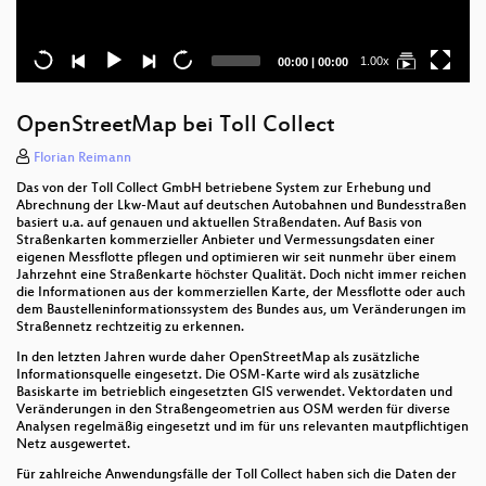
Current
Total
1.00x
00:00
|
00:00
time
duration
OpenStreetMap bei Toll Collect
Florian Reimann
Das von der Toll Collect GmbH betriebene System zur Erhebung und
Abrechnung der Lkw-Maut auf deutschen Autobahnen und Bundesstraßen
basiert u.a. auf genauen und aktuellen Straßendaten. Auf Basis von
Straßenkarten kommerzieller Anbieter und Vermessungsdaten einer
eigenen Messflotte pflegen und optimieren wir seit nunmehr über einem
Jahrzehnt eine Straßenkarte höchster Qualität. Doch nicht immer reichen
die Informationen aus der kommerziellen Karte, der Messflotte oder auch
dem Baustelleninformationssystem des Bundes aus, um Veränderungen im
Straßennetz rechtzeitig zu erkennen.
In den letzten Jahren wurde daher OpenStreetMap als zusätzliche
Informationsquelle eingesetzt. Die OSM-Karte wird als zusätzliche
Basiskarte im betrieblich eingesetzten GIS verwendet. Vektordaten und
Veränderungen in den Straßengeometrien aus OSM werden für diverse
Analysen regelmäßig eingesetzt und im für uns relevanten mautpflichtigen
Netz ausgewertet.
Für zahlreiche Anwendungsfälle der Toll Collect haben sich die Daten der