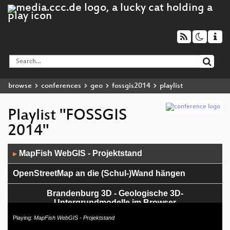
browse
conferences
geo
fossgis2014
playlist
Playlist "FOSSGIS
2014"
Audio
MapFish WebGIS - Projektstand
▶
Player
OpenStreetMap an die (Schul-)Wand hängen
Brandenburg 3D - Geologische 3D-
Untergrundmodelle im Browser
Playing:
MapFish WebGIS - Projektstand
Generalisierung von OpenStreetMap-Daten