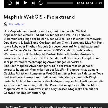
Current
Total
1.00x
00:00
|
00:00
Vaadin - ein WebMapping Framework
time
duration
Mapbender3 - was gibt's Neues im Projekt?
MapFish WebGIS - Projektstand
Client Side Map Rendering
Elisabeth Leu
Das MapFish Framework erlaubt es, funktional reiche WebGIS
3D webservices - where do we stand?
Applikationen einfach und auf flexible Art und Weise zu erstellen.
Es kombiniert einige der besten Open Source Tools in einem Framework:
OpenLayers 2, ExtJS3 und GeoExt4 auf der Client-Seite, und MapFish Print
Open Data und Selbstorganisation
sowie Ruby oder Phython Module (insbesondere auf Pyramid basierend)
auf der Server-Seite. Neben den auf OGC-Standards basierenden
OSM-Geocoding mit Solr
Webservices stellt das MapFish Protokoll den effizienten Austausch
zwischen Client und Server sicher. Auf dieser Basis wurden komplexe und
Mobile Kartenviewer mit Openlayers 3
sehr performante Webmapping Anwendungen entwickelt.
Eines der MapFish-Anwendungen wird in der Präsentation genauer
vorgestellt, um die Möglichkeiten des MapFish Frameworks zu zeigen:
GeoExt2
GeoMapFish ist ein komplettes WebGIS mit einer breiten Palette an Tools
und Konfigurationsoptionen. Seit seiner Entstehung erlaubt die Plugin-
opencaching.de
basierte Architektur eine individuelle Anpassung der Applikationen auf die
spezifischen Anwendungsfälle. Die Präsentation gibt eine Übersicht des
MapFish WebGIS Frameworks und zeigt dessen Möglichkeiten mit der
Höhenbewusstes Routing mit Radardaten
GeoMapFish Implementierung.
Social Media as Sensors
by
Chaos Computer Club e.V
––
About
––
Apps
––
Imprint
––
Privacy
––