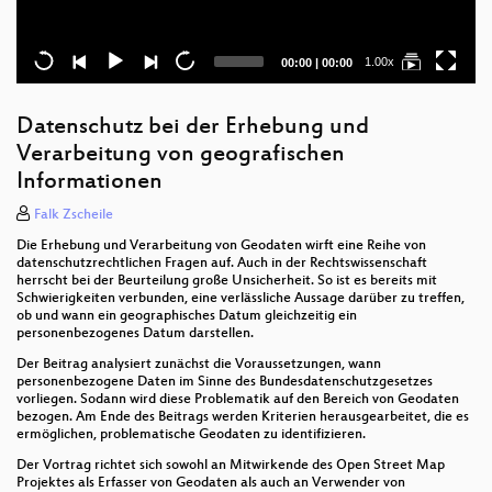
Current
Total
1.00x
00:00
|
00:00
time
duration
Datenschutz bei der Erhebung und
Verarbeitung von geografischen
Informationen
Falk Zscheile
Die Erhebung und Verarbeitung von Geodaten wirft eine Reihe von
datenschutzrechtlichen Fragen auf. Auch in der Rechtswissenschaft
herrscht bei der Beurteilung große Unsicherheit. So ist es bereits mit
Schwierigkeiten verbunden, eine verlässliche Aussage darüber zu treffen,
ob und wann ein geographisches Datum gleichzeitig ein
personenbezogenes Datum darstellen.
Der Beitrag analysiert zunächst die Voraussetzungen, wann
personenbezogene Daten im Sinne des Bundesdatenschutzgesetzes
vorliegen. Sodann wird diese Problematik auf den Bereich von Geodaten
bezogen. Am Ende des Beitrags werden Kriterien herausgearbeitet, die es
ermöglichen, problematische Geodaten zu identifizieren.
Der Vortrag richtet sich sowohl an Mitwirkende des Open Street Map
Projektes als Erfasser von Geodaten als auch an Verwender von