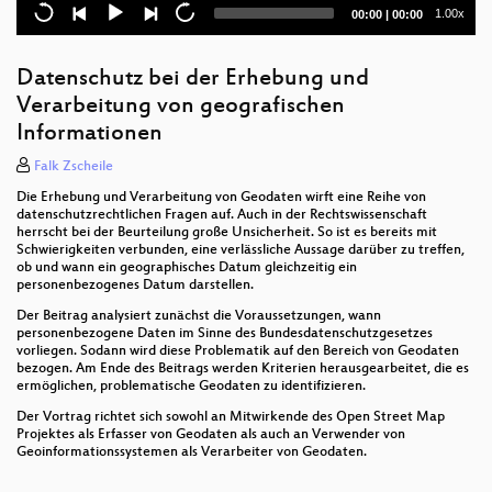
Current
Total
1.00x
00:00
|
00:00
Ernährungsfläche einer Agglomeration
time
duration
OpenStreetMap-Daten in der RoboCup Rescue
Datenschutz bei der Erhebung und
Simulation League
Verarbeitung von geografischen
Informationen
Neues aus dem 52°North WPS Projekt
Falk Zscheile
Lightning Talks
Die Erhebung und Verarbeitung von Geodaten wirft eine Reihe von
datenschutzrechtlichen Fragen auf. Auch in der Rechtswissenschaft
Vom Laptop zum Grossrechner: Neues in GRASS
herrscht bei der Beurteilung große Unsicherheit. So ist es bereits mit
GIS 7
Schwierigkeiten verbunden, eine verlässliche Aussage darüber zu treffen,
ob und wann ein geographisches Datum gleichzeitig ein
3D Visualisierung von OpenStreetMap Daten mit
personenbezogenes Datum darstellen.
OpenWebGlobe
Der Beitrag analysiert zunächst die Voraussetzungen, wann
personenbezogene Daten im Sinne des Bundesdatenschutzgesetzes
GeoCouch
vorliegen. Sodann wird diese Problematik auf den Bereich von Geodaten
bezogen. Am Ende des Beitrags werden Kriterien herausgearbeitet, die es
Was gibt es Neues bei gvSIG CE?
ermöglichen, problematische Geodaten zu identifizieren.
Der Vortrag richtet sich sowohl an Mitwirkende des Open Street Map
Virtuelle Integration von Datenquellen mit einer
Projektes als Erfasser von Geodaten als auch an Verwender von
Graph-Datenbank
Geoinformationssystemen als Verarbeiter von Geodaten.
Neues von OSM2World