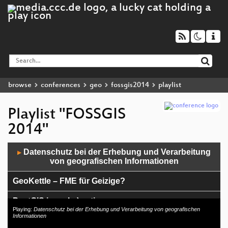
browse
conferences
geo
fossgis2014
playlist
Playlist "FOSSGIS
2014"
Audio
Datenschutz bei der Erhebung und Verarbeitung
▶
Player
von geografischen Informationen
GeoKettle – FME für Geizige?
PostGIS in real :-) action
Playing:
Datenschutz bei der Erhebung und Verarbeitung von geografischen
Informationen
Tatort Niederbayern