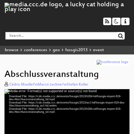
browse
conferences
geo
fossgis2013
event
Abschlussveranstaltung
Cédric Moullet\nMarco Lechner\nStefan Keller
Media error: Format(s) not supported or source(s) not found
Video
Download File: https://cdn.media.ccc.de/events/fossgis/2013/h264-hd/fossgis-import-619-
Player
deu-Abschlussveranstaltung_hd.mp4
Download File: https://cdn.media.ccc.de/events/fossgis/2013/av1-hd/fossgis-import-619-deu-
Abschlussveranstaltung_av1-hd.webm
Download File: https://cdn.media.ccc.de/events/fossgis/2013/h264-sd/fossgis-import-619-
deu-Abschlussveranstaltung_sd.mp4
deu 720p (mp4)