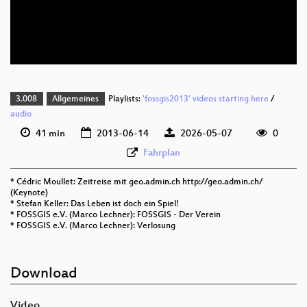
deu 720p (webm;codecs=av01)
deu 576p (mp4)
3.008
Allgemeines
Playlists:
'fossgis2013' videos starting here
/
audio
41 min
2013-06-14
2026-05-07
0
Fahrplan
* Cédric Moullet: Zeitreise mit geo.admin.ch http://geo.admin.ch/
(Keynote)
* Stefan Keller: Das Leben ist doch ein Spiel!
* FOSSGIS e.V. (Marco Lechner): FOSSGIS - Der Verein
* FOSSGIS e.V. (Marco Lechner): Verlosung
Download
Video