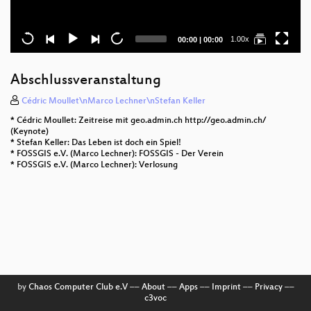
Current
Total
1.00x
00:00
|
00:00
time
duration
Abschlussveranstaltung
Cédric Moullet\nMarco Lechner\nStefan Keller
* Cédric Moullet: Zeitreise mit geo.admin.ch http://geo.admin.ch/
(Keynote)
* Stefan Keller: Das Leben ist doch ein Spiel!
* FOSSGIS e.V. (Marco Lechner): FOSSGIS - Der Verein
* FOSSGIS e.V. (Marco Lechner): Verlosung
by
Chaos Computer Club e.V
––
About
––
Apps
––
Imprint
––
Privacy
––
c3voc