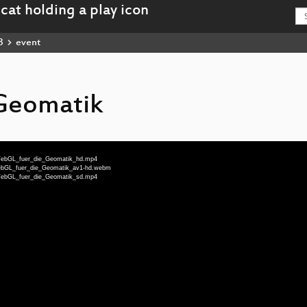
3
event
Geomatik
u-WebGL_fuer_die_Geomatik_hd.mp4
-WebGL_fuer_die_Geomatik_av1-hd.webm
u-WebGL_fuer_die_Geomatik_sd.mp4