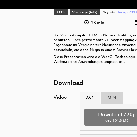
3.008
Vorträge (GIS)
Playlists:
'fossgis2013
23 min
Die Verbreitung der HTML5-Norm erlaubt es, ne
benutzen. Hoch performante 2D-Webmapping Anwe
Ergonomie im Vergleich zur klassischen Anwend
entwickeln, die ohne Plugin in einem Browser lau
Diese Präsentation wird die WebGL Technologie 
Webmapping-Anwendungen angedeutet.
Download
Video
AV1
MP4
Download 720p
deu
101.8 MB