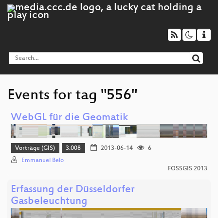
Events for tag "556"
WebGL für die Geomatik
Vorträge (GIS)
3.008
2013-06-14
6
Emmanuel Belo
FOSSGIS 2013
Erfassung der Düsseldorfer
Gasbeleuchtung