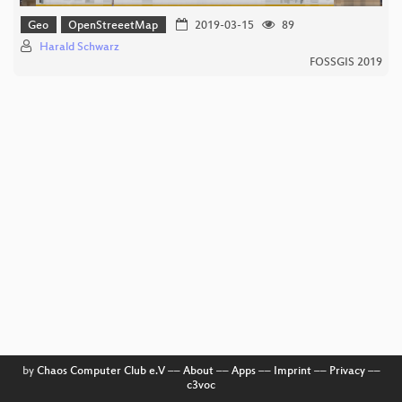
Geo
OpenStreeetMap
2019-03-15
89
Harald Schwarz
FOSSGIS 2019
by
Chaos Computer Club e.V
––
About
––
Apps
––
Imprint
––
Privacy
––
c3voc