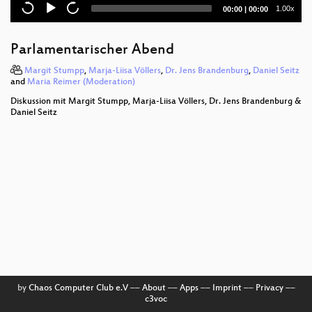
Current
Total
1.00x
00:00
|
00:00
time
duration
Parlamentarischer Abend
Margit Stumpp
,
Marja-Liisa Völlers
,
Dr. Jens Brandenburg
,
Daniel Seitz
and
Maria Reimer (Moderation)
Diskussion mit Margit Stumpp, Marja-Liisa Völlers, Dr. Jens Brandenburg &
Daniel Seitz
by
Chaos Computer Club e.V
––
About
––
Apps
––
Imprint
––
Privacy
––
c3voc