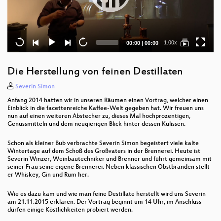
Current
Total
1.00x
00:00
|
00:00
time
duration
Die Herstellung von feinen Destillaten
Severin Simon
Anfang 2014 hatten wir in unseren Räumen einen Vortrag, welcher einen
Einblick in die facettenreiche Kaffee-Welt gegeben hat. Wir freuen uns
nun auf einen weiteren Abstecher zu, dieses Mal hochprozentigen,
Genussmitteln und dem neugierigen Blick hinter dessen Kulissen.
Schon als kleiner Bub verbrachte Severin Simon begeistert viele kalte
Wintertage auf dem Schoß des Großvaters in der Brennerei. Heute ist
Severin Winzer, Weinbautechniker und Brenner und führt gemeinsam mit
seiner Frau seine eigene Brennerei. Neben klassischen Obstbränden stellt
er Whiskey, Gin und Rum her.
Wie es dazu kam und wie man feine Destillate herstellt wird uns Severin
am 21.11.2015 erklären. Der Vortrag beginnt um 14 Uhr, im Anschluss
dürfen einige Köstlichkeiten probiert werden.