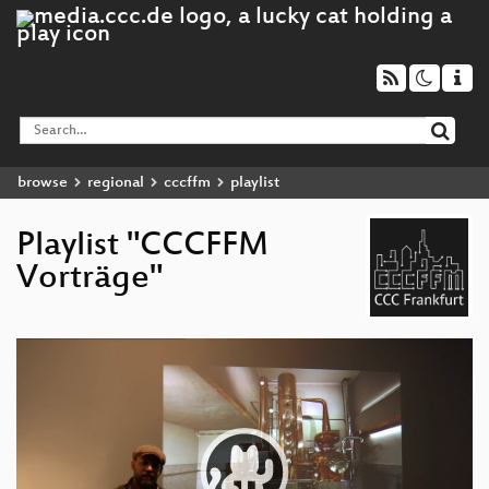
browse
regional
cccffm
playlist
Playlist "CCCFFM
Vorträge"
Video
Player