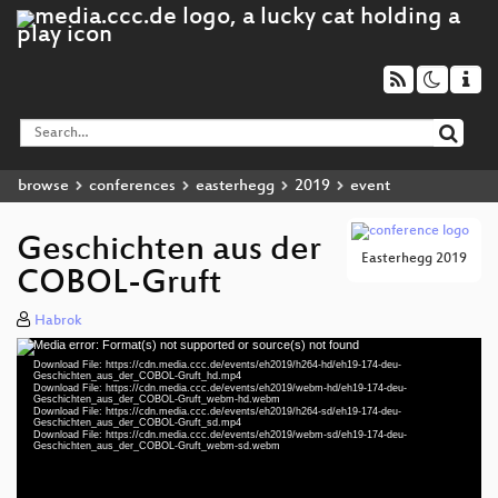
browse
conferences
easterhegg
2019
event
Geschichten aus der
Easterhegg 2019
COBOL-Gruft
Habrok
Media error: Format(s) not supported or source(s) not found
Video
Download File: https://cdn.media.ccc.de/events/eh2019/h264-hd/eh19-174-deu-
Player
Geschichten_aus_der_COBOL-Gruft_hd.mp4
Download File: https://cdn.media.ccc.de/events/eh2019/webm-hd/eh19-174-deu-
Geschichten_aus_der_COBOL-Gruft_webm-hd.webm
Download File: https://cdn.media.ccc.de/events/eh2019/h264-sd/eh19-174-deu-
Geschichten_aus_der_COBOL-Gruft_sd.mp4
Download File: https://cdn.media.ccc.de/events/eh2019/webm-sd/eh19-174-deu-
deu 1080p (mp4)
Geschichten_aus_der_COBOL-Gruft_webm-sd.webm
deu 1080p (webm)