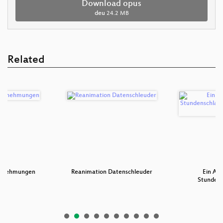
Download opus
deu
24.2 MB
Related
hrnehmungen
Reanimation Datenschleuder
Ein Aug
Stundens