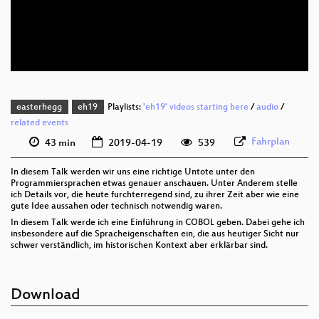
deu 576p (mp4)
deu 576p (webm)
easterhegg
eh19
Playlists:
'eh19' videos starting here
/
audio
/
related events
Fahrplan
43 min
2019-04-19
539
In diesem Talk werden wir uns eine richtige Untote unter den
Programmiersprachen etwas genauer anschauen. Unter Anderem stelle
ich Details vor, die heute furchterregend sind, zu ihrer Zeit aber wie eine
gute Idee aussahen oder technisch notwendig waren.
In diesem Talk werde ich eine Einführung in COBOL geben. Dabei gehe ich
insbesondere auf die Spracheigenschaften ein, die aus heutiger Sicht nur
schwer verständlich, im historischen Kontext aber erklärbar sind.
Download