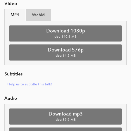
Video
MP4
WebM
Download 1080p
deu
140.6 MB
Download 576p
deu
64.2 MB
Subtitles
Help us to subtitle this talk!
Audio
Download mp3
deu
39.9 MB