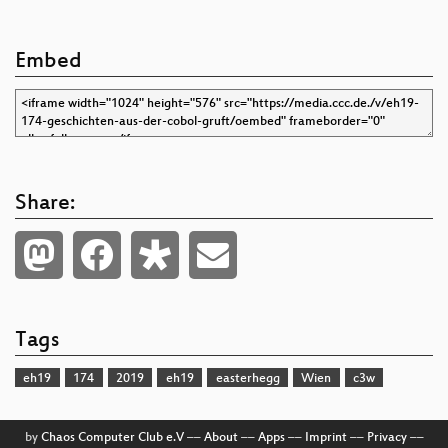
Embed
Share:
Tags
eh19
174
2019
eh19
easterhegg
Wien
c3w
by
Chaos Computer Club e.V
––
About
––
Apps
––
Imprint
––
Privacy
––