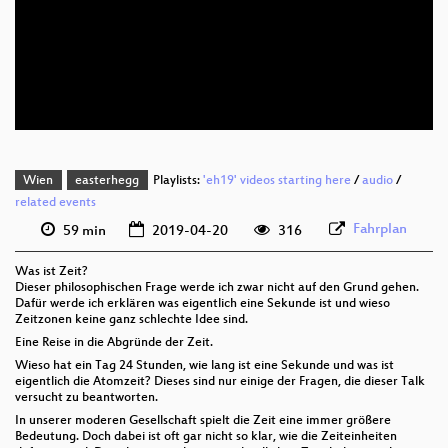
deu 1080p (webm)
deu 576p (mp4)
deu 576p (webm)
Wien
easterhegg
Playlists:
'eh19' videos starting here
/
audio
/
related events
Fahrplan
59 min
2019-04-20
316
Was ist Zeit?
Dieser philosophischen Frage werde ich zwar nicht auf den Grund gehen.
Dafür werde ich erklären was eigentlich eine Sekunde ist und wieso
Zeitzonen keine ganz schlechte Idee sind.
Eine Reise in die Abgründe der Zeit.
Wieso hat ein Tag 24 Stunden, wie lang ist eine Sekunde und was ist
eigentlich die Atomzeit? Dieses sind nur einige der Fragen, die dieser Talk
versucht zu beantworten.
In unserer moderen Gesellschaft spielt die Zeit eine immer größere
Bedeutung. Doch dabei ist oft gar nicht so klar, wie die Zeiteinheiten