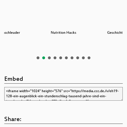
tenschleuder
Nutrition Hacks
Geschichten
Embed
Share: