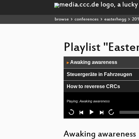
browse
conferences
easterhegg
20
Playlist "East
Audio
Awaking awareness
▶
Player
Steuergeräte in Fahrzeugen
How to reverese CRCs
Design Horror Präsen Show
Playing:
Awaking awareness
Zeitgemäße Webserver-Konfigur
Ikonografie der Hackspaces
Awaking awareness
Vorratsdaten weg, safe harbou