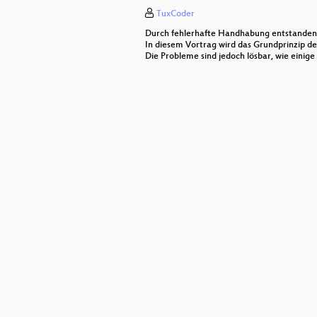
TuxCoder
Monitoring mit Prometheus
Durch fehlerhafte Handhabung entstanden
"Tadeln können zwar alle Tor, 
In diesem Vortrag wird das Grundprinzip de
Die Probleme sind jedoch lösbar, wie einig
Learning from bad Crypto
RobustIRC
Virtual Classroom
CCC Wien Feier
I2P
Lightning Talks
Die Raubmordkopie-Ostergesc
Smart-Lock Hacking
Life in transport (Leben im Ra