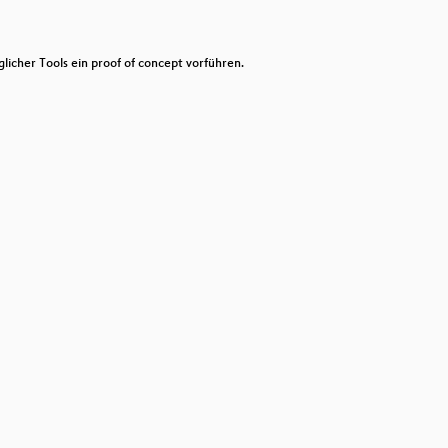
decrease
volume.
icher Tools ein proof of concept vorführen.