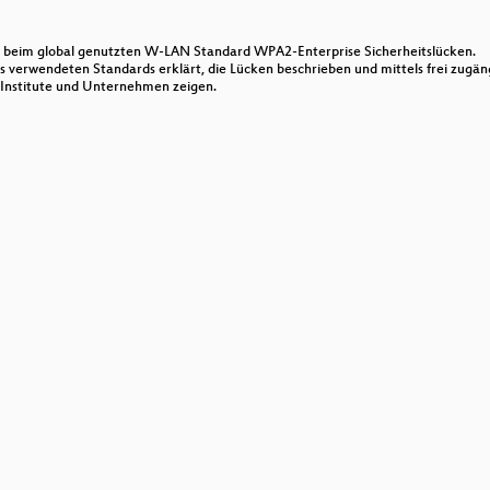
 beim global genutzten W-LAN Standard WPA2-Enterprise Sicherheitslücken.
aber klüger handeln nicht."
s verwendeten Standards erklärt, die Lücken beschrieben und mittels frei zugängl
e Institute und Unternehmen zeigen.
hichte
usch)