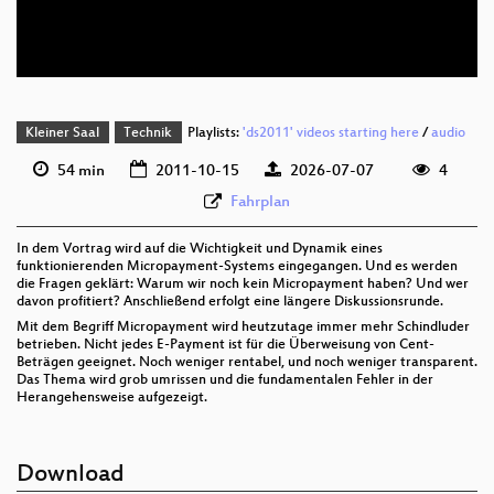
deu 352p (webm;codecs=av01)
Kleiner Saal
Technik
Playlists:
'ds2011' videos starting here
/
audio
54 min
2011-10-15
2026-07-07
4
Fahrplan
In dem Vortrag wird auf die Wichtigkeit und Dynamik eines
funktionierenden Micropayment-Systems eingegangen. Und es werden
die Fragen geklärt: Warum wir noch kein Micropayment haben? Und wer
davon profitiert? Anschließend erfolgt eine längere Diskussionsrunde.
Mit dem Begriff Micropayment wird heutzutage immer mehr Schindluder
betrieben. Nicht jedes E-Payment ist für die Überweisung von Cent-
Beträgen geeignet. Noch weniger rentabel, und noch weniger transparent.
Das Thema wird grob umrissen und die fundamentalen Fehler in der
Herangehensweise aufgezeigt.
Download