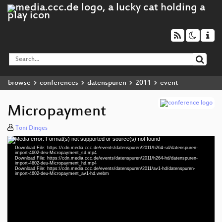
browse
conferences
datenspuren
2011
event
Micropayment
Toni Dinges
Media error: Format(s) not supported or source(s) not found
Video
Download File: https://cdn.media.ccc.de/events/datenspuren/2011/h264-sd/datenspuren-
Player
import-4602-deu-Micropayment_sd.mp4
Download File: https://cdn.media.ccc.de/events/datenspuren/2011/h264-hd/datenspuren-
import-4602-deu-Micropayment_hd.mp4
Download File: https://cdn.media.ccc.de/events/datenspuren/2011/av1-hd/datenspuren-
import-4602-deu-Micropayment_av1-hd.webm
deu 576p (mp4)
deu 352p (mp4)