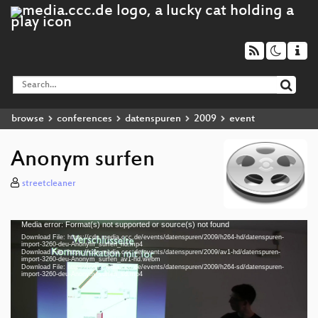
browse
conferences
datenspuren
2009
event
Anonym surfen
streetcleaner
Media error: Format(s) not supported or source(s) not found
Video
Download File: https://cdn.media.ccc.de/events/datenspuren/2009/h264-hd/datenspuren-
Player
import-3260-deu-Anonym_surfen_hd.mp4
Download File: https://cdn.media.ccc.de/events/datenspuren/2009/av1-hd/datenspuren-
import-3260-deu-Anonym_surfen_av1-hd.webm
Download File: https://cdn.media.ccc.de/events/datenspuren/2009/h264-sd/datenspuren-
import-3260-deu-Anonym_surfen_sd.mp4
deu 1080p (mp4)