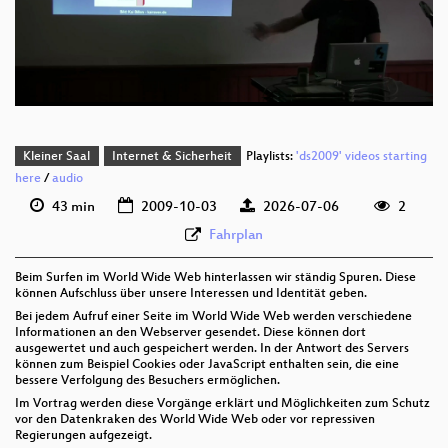
deu 1080p (webm;codecs=av01)
deu 576p (mp4)
Kleiner Saal
Internet & Sicherheit
Playlists:
'ds2009' videos starting
here
/
audio
43 min
2009-10-03
2026-07-06
2
Fahrplan
Beim Surfen im World Wide Web hinterlassen wir ständig Spuren. Diese
können Aufschluss über unsere Interessen und Identität geben.
Bei jedem Aufruf einer Seite im World Wide Web werden verschiedene
Informationen an den Webserver gesendet. Diese können dort
ausgewertet und auch gespeichert werden. In der Antwort des Servers
können zum Beispiel Cookies oder JavaScript enthalten sein, die eine
bessere Verfolgung des Besuchers ermöglichen.
Im Vortrag werden diese Vorgänge erklärt und Möglichkeiten zum Schutz
vor den Datenkraken des World Wide Web oder vor repressiven
Regierungen aufgezeigt.