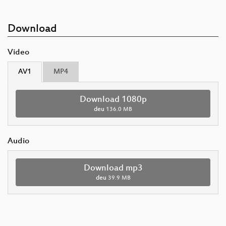
Download
Video
AV1
MP4
Download 1080p
deu
136.0 MB
Audio
Download mp3
deu
39.9 MB