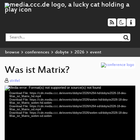
browse
conferences
dobyte
2026
event
Was ist Matrix?
strifel
Media error: Format(s) not supported or source(s) not found
Video
Download File: https://cdn.media.ccc.de/events/dobyte/2026/h264-hd/dobyte2026-18-deu-
Player
Was_ist_Matrix_hd.mp4
Download File: https://cdn.media.ccc.de/events/dobyte/2026/webm-hd/dobyte2026-18-deu-
Was_ist_Matrix_webm-hd.webm
Download File: https://cdn.media.ccc.de/events/dobyte/2026/h264-sd/dobyte2026-18-deu-
Was_ist_Matrix_sd.mp4
Download File: https://cdn.media.ccc.de/events/dobyte/2026/webm-sd/dobyte2026-18-deu-
deu 1080p (mp4)
Was_ist_Matrix_webm-sd.webm
deu 1080p (webm)
deu 576p (mp4)