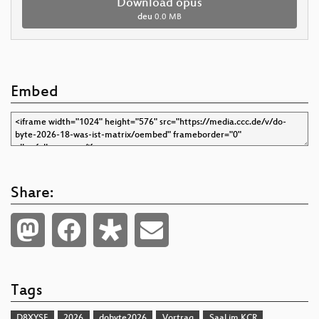
Download opus
deu
0.0 MB
Embed
Share:
Tags
D8XYSF
2026
dobyte2026
Vortrag
Saal im KCR