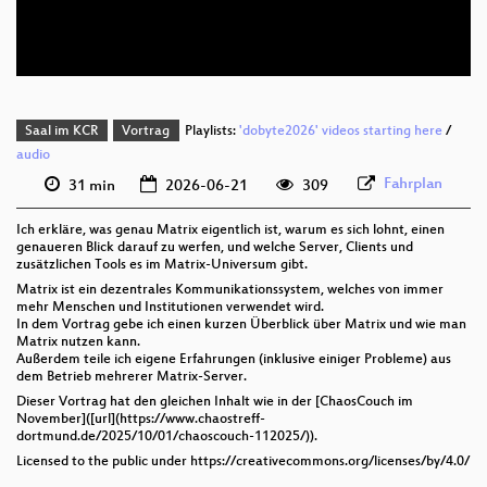
deu 576p (webm)
Saal im KCR
Vortrag
Playlists:
'dobyte2026' videos starting here
/
audio
Fahrplan
31 min
2026-06-21
309
Ich erkläre, was genau Matrix eigentlich ist, warum es sich lohnt, einen
genaueren Blick darauf zu werfen, und welche Server, Clients und
zusätzlichen Tools es im Matrix-Universum gibt.
Matrix ist ein dezentrales Kommunikationssystem, welches von immer
mehr Menschen und Institutionen verwendet wird.
In dem Vortrag gebe ich einen kurzen Überblick über Matrix und wie man
Matrix nutzen kann.
Außerdem teile ich eigene Erfahrungen (inklusive einiger Probleme) aus
dem Betrieb mehrerer Matrix-Server.
Dieser Vortrag hat den gleichen Inhalt wie in der [ChaosCouch im
November]([url](https://www.chaostreff-
dortmund.de/2025/10/01/chaoscouch-112025/)).
Licensed to the public under https://creativecommons.org/licenses/by/4.0/