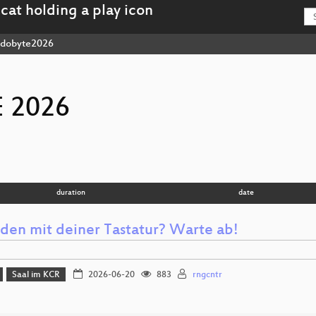
dobyte2026
 2026
duration
date
eden mit deiner Tastatur? Warte ab!
Saal im KCR
2026-06-20
883
rngcntr