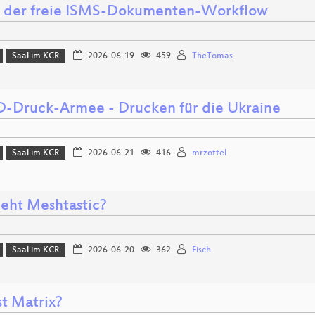
- der freie ISMS-Dokumenten-Workflow
Saal im KCR
2026-06-19
459
TheTomas
D-Druck-Armee - Drucken für die Ukraine
Saal im KCR
2026-06-21
416
mrzottel
eht Meshtastic?
Saal im KCR
2026-06-20
362
Fisch
st Matrix?