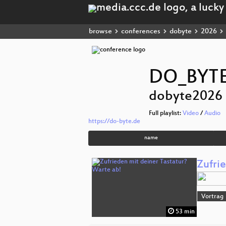
browse
conferences
dobyte
2026
DO_BYTE
dobyte2026
Full playlist:
Video
/
Audio
https://do-byte.de
name
Zufri
Vortrag
53 min