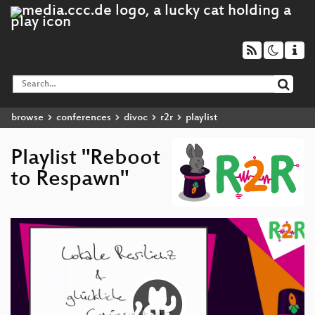
browse
conferences
divoc
r2r
playlist
Playlist "Reboot
to Respawn"
Video
Player