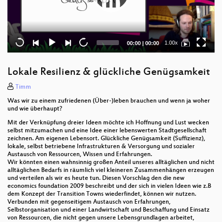
Current
Total
1.00x
00:00
|
00:00
time
duration
Lokale Resilienz & glückliche Genügsamkeit
Timm
Was wir zu einem zufriedenen (Über-)leben brauchen und wenn ja woher
und wie überhaupt?
Mit der Verknüpfung dreier Ideen möchte ich Hoffnung und Lust wecken
selbst mitzumachen und eine Idee einer lebenswerten Stadtgesellschaft
zeichnen. Am eigenen Lebensort. Glückliche Genügsamkeit (Suffizienz),
lokale, selbst betriebene Infrastrukturen & Versorgung und sozialer
Austausch von Ressourcen, Wissen und Erfahrungen.
Wir könnten einen wahnsinnig großen Anteil unseres alltäglichen und nicht
alltäglichen Bedarfs in räumlich viel kleineren Zusammenhängen erzeugen
und verteilen als wir es heute tun. Diesen Vorschlag den die new
economics foundation 2009 beschreibt und der sich in vielen Ideen wie z.B
dem Konzept der Transition Towns wiederfindet, können wir nutzen.
Verbunden mit gegenseitigem Austausch von Erfahrungen,
Selbstorganisation und einer Landwirtschaft und Beschaffung und Einsatz
von Ressourcen, die nicht gegen unsere Lebensgrundlagen arbeitet,