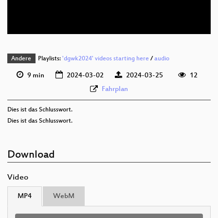
deu 576p (webm)
Andere
Playlists:
'dgwk2024' videos starting here
/
audio
9 min
2024-03-02
2024-03-25
12
Fahrplan
Dies ist das Schlusswort.
Dies ist das Schlusswort.
Download
Video
MP4
WebM