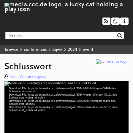
browse
conferences
dgwk
2024
event
Schlusswort
Team Winterkongress
Media error: Format(s) not supported or source(s) not found
Video
Download File: https://cdn.media.ccc.de/events/dgwk/2024/h264-hd/import-56191-deu-
Player
Schlusswort_hd.mp4
Download File: https://cdn.media.ccc.de/events/dgwk/2024/webm-hd/import-56191-deu-
Schlusswort_webm-hd.webm
Download File: https://cdn.media.ccc.de/events/dgwk/2024/h264-sd/import-56191-deu-
Schlusswort_sd.mp4
Download File: https://cdn.media.ccc.de/events/dgwk/2024/webm-sd/import-56191-deu-
deu 1080p (mp4)
Schlusswort_webm-sd.webm
deu 1080p (webm)
deu 576p (mp4)