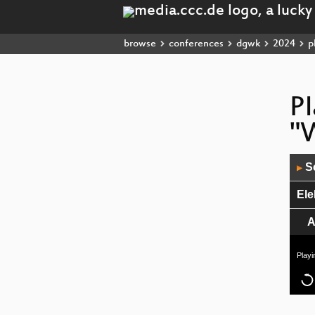
browse
conferences
dgwk
2024
pl
Pl
"
Audio
Sc
▶
Player
Ele
A
Playi
Ich
Som