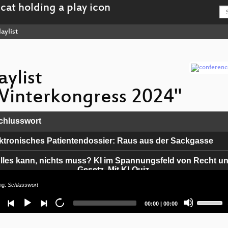
aylist
aylist
Winterkongress 2024"
hlusswort
ktronisches Patientendossier: Raus aus der Sackgasse
lles kann, nichts muss? KI im Spannungsfeld von Recht u
Gesetz. Mit KI-Quiz.
ng:
Schlusswort
 weiß, was du letzten Sommer bestellt hast
Use
Current
Total
00:00
|
00:00
Up/Down
e things can't be XPLAINed
time
duration
Arrow
keys