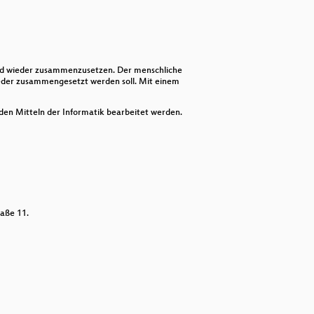
keys
to
increase
or
decrease
volume.
nd wieder zusammenzusetzen. Der menschliche
eder zusammengesetzt werden soll. Mit einem
t den Mitteln der Informatik bearbeitet werden.
aße 11.