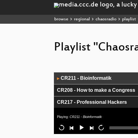
browse
regional
chaosradio
playlist
Playlist "Chaosr
Audio
CR211 - Bioinformatik
▶
Player
CR208 - How to make a Congress
CR217 - Professional Hackers
CR205 - Vintage Computing
Playing:
CR211 - Bioinformatik
CR204 - Passwörter