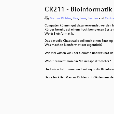
CR203 - Freifunk statt Angst
CR211 - Bioinformatik
CR209 - Open-Source-Finanzierun
Marcus Richter
,
Lisa
,
linse
,
Bastian
and
Carin
CR206 - Basics des Hardware-Hac
Computer können gut dazu verwendet werden ho
CR202 - Ist das schon alles?
Körper beruht auf einem hoch komplexen System
Wort: Bioinformatik.
Das aktuelle Chaosradio soll euch einen Einstieg
Was machen Bioinformatiker eigentlich?
Wie viel wissen wir über Genome und was hat da
Wofür braucht man ein Massenspektrometer?
Und wie schafft man den Einstieg in die Bioinfor
Das alles klärt Marcus Richter mit Gästen aus 