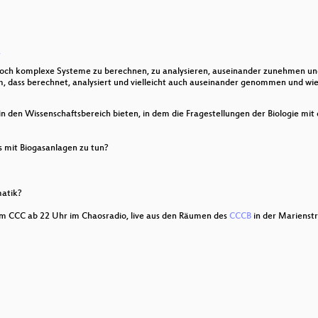
g
a
kings
ch komplexe Systeme zu berechnen, zu analysieren, auseinander zunehmen u
, dass berechnet, analysiert und vielleicht auch auseinander genommen und wi
 in den Wissenschaftsbereich bieten, in dem die Fragestellungen der Biologie mi
s mit Biogasanlagen zu tun?
matik?
dem CCC ab 22 Uhr im Chaosradio, live aus den Räumen des
CCCB
in der Marienstr