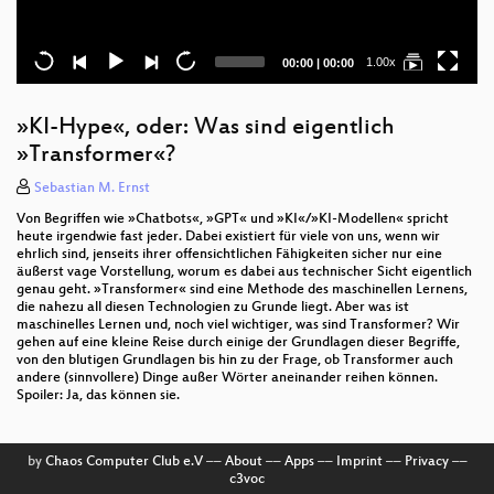
Current
Total
1.00x
00:00
|
00:00
time
duration
»KI-Hype«, oder: Was sind eigentlich
»Transformer«?
Sebastian M. Ernst
Von Begriffen wie »Chatbots«, »GPT« und »KI«/»KI-Modellen« spricht
heute irgendwie fast jeder. Dabei existiert für viele von uns, wenn wir
ehrlich sind, jenseits ihrer offensichtlichen Fähigkeiten sicher nur eine
äußerst vage Vorstellung, worum es dabei aus technischer Sicht eigentlich
genau geht. »Transformer« sind eine Methode des maschinellen Lernens,
die nahezu all diesen Technologien zu Grunde liegt. Aber was ist
maschinelles Lernen und, noch viel wichtiger, was sind Transformer? Wir
gehen auf eine kleine Reise durch einige der Grundlagen dieser Begriffe,
von den blutigen Grundlagen bis hin zu der Frage, ob Transformer auch
andere (sinnvollere) Dinge außer Wörter aneinander reihen können.
Spoiler: Ja, das können sie.
by
Chaos Computer Club e.V
––
About
––
Apps
––
Imprint
––
Privacy
––
c3voc