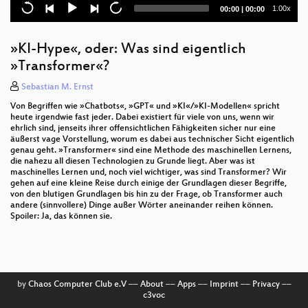
Never ever break userspace - was das in der Praxis
Current
Total
1.00x
00:00
|
00:00
bedeutet
time
duration
Corporate Publishing mit Markdown, Pandoc und
»KI-Hype«, oder: Was sind eigentlich
ConTeXt
»Transformer«?
RocketLang - Mein eigener kleiner BER
Sebastian M. Ernst
Von Begriffen wie »Chatbots«, »GPT« und »KI«/»KI-Modellen« spricht
AI und ChatGPT rechtlich betrachtet
heute irgendwie fast jeder. Dabei existiert für viele von uns, wenn wir
ehrlich sind, jenseits ihrer offensichtlichen Fähigkeiten sicher nur eine
Ransomware-Angriffe abwehren mit Linux und Open
äußerst vage Vorstellung, worum es dabei aus technischer Sicht eigentlich
Source
genau geht. »Transformer« sind eine Methode des maschinellen Lernens,
die nahezu all diesen Technologien zu Grunde liegt. Aber was ist
maschinelles Lernen und, noch viel wichtiger, was sind Transformer? Wir
Füge Geokoordinaten zu deinen Adressen in
gehen auf eine kleine Reise durch einige der Grundlagen dieser Begriffe,
PostgreSQL hinzu
von den blutigen Grundlagen bis hin zu der Frage, ob Transformer auch
andere (sinnvollere) Dinge außer Wörter aneinander reihen können.
Einführung in Mail-Verschlüsselung für Rookies
Spoiler: Ja, das können sie.
Flatpaks: Bleeding Edge Software für unterwegs
und Zuhause!
Was ist eigentlich mit plain/text in einer DevOps
by
Chaos Computer Club e.V
––
About
––
Apps
––
Imprint
––
Privacy
––
Welt?
c3voc