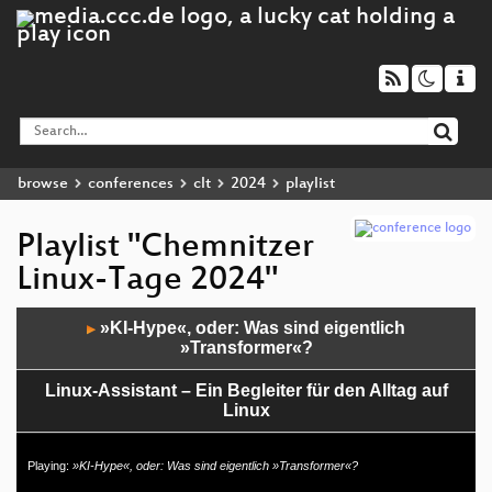
browse
conferences
clt
2024
playlist
Playlist "Chemnitzer
Linux-Tage 2024"
Audio
»KI-Hype«, oder: Was sind eigentlich
▶
Player
»Transformer«?
Linux-Assistant – Ein Begleiter für den Alltag auf
Linux
DIY Verified Boot in 2024
Playing:
»KI-Hype«, oder: Was sind eigentlich »Transformer«?