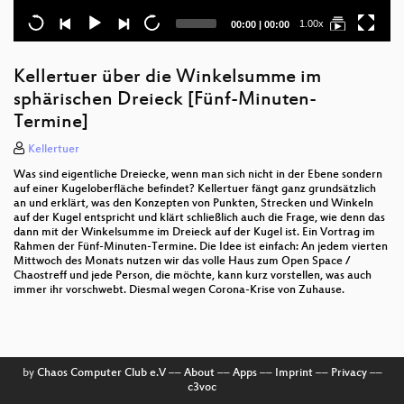
Current
Total
1.00x
00:00
|
00:00
time
duration
Kellertuer über die Winkelsumme im
sphärischen Dreieck [Fünf-Minuten-
Termine]
Kellertuer
Was sind eigentliche Dreiecke, wenn man sich nicht in der Ebene sondern
auf einer Kugeloberfläche befindet? Kellertuer fängt ganz grundsätzlich
an und erklärt, was den Konzepten von Punkten, Strecken und Winkeln
auf der Kugel entspricht und klärt schließlich auch die Frage, wie denn das
dann mit der Winkelsumme im Dreieck auf der Kugel ist. Ein Vortrag im
Rahmen der Fünf-Minuten-Termine. Die Idee ist einfach: An jedem vierten
Mittwoch des Monats nutzen wir das volle Haus zum Open Space /
Chaostreff und jede Person, die möchte, kann kurz vorstellen, was auch
immer ihr vorschwebt. Diesmal wegen Corona-Krise von Zuhause.
by
Chaos Computer Club e.V
––
About
––
Apps
––
Imprint
––
Privacy
––
c3voc