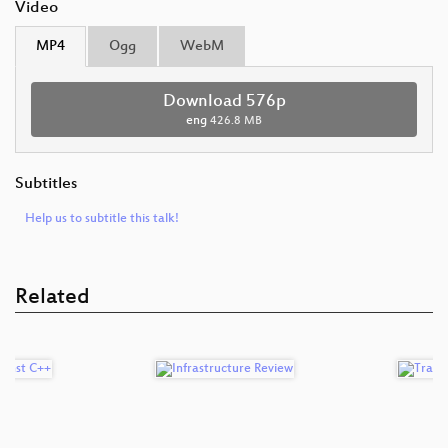
Video
MP4
Ogg
WebM
Download 576p
eng
426.8 MB
Subtitles
Help us to subtitle this talk!
Related