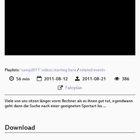
eng 576p (mp4)
eng 576p (webm)
eng 576p (ogg)
Playlists:
'camp2011' videos starting here
/
related events
56 min
2011-08-12
2011-08-21
386
Fahrplan
Viele von uns sitzen länger vorm Rechner als es ihnen gut tut, irgendwann
geht dann die Suche nach einer geeigneten Sportart los …
Download