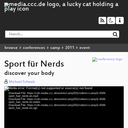
browse
conferences
camp
2011
event
Sport für Nerds
discover your body
Michael Schwab
Media error: Format(s) not supported or source(s) not found
Video
Download File: https://cdn.media.ccc.de/events/camp2011/video/cccamp11-4549-
Player
sport_fuer_nerds-en.mp4
Download File: https://cdn.media.ccc.de/events/camp2011/video/cccamp11-4549-
sport_fuer_nerds-en.webm
Download File: https://cdn.media.ccc.de/events/camp2011/video/cccamp11-4549-
sport_fuer_nerds-en.ogv