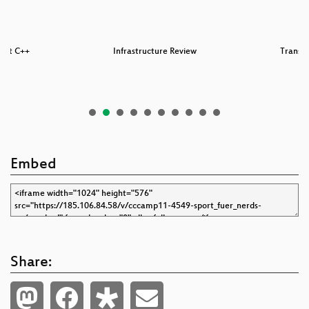
inst C++
Infrastructure Review
Transit
Embed
Share: