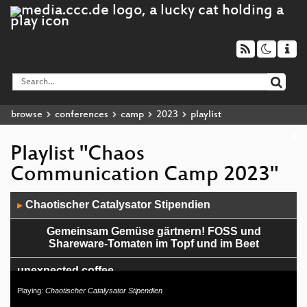
browse
conferences
camp
2023
playlist
Playlist "Chaos
Communication Camp 2023"
Audio
Chaotischer Catalysator Stipendien
▶
Player
Gemeinsam Gemüse gärtnern! FOSS und
Shareware-Tomaten im Topf und im Beet
unexpected coffee
Playing:
Chaotischer Catalysator Stipendien
For Fox’s Sake