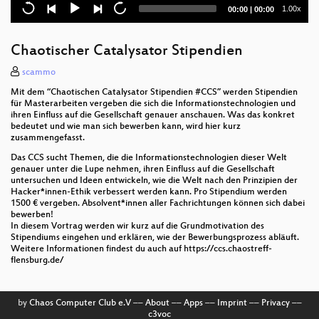
Current
Total
1.00x
00:00
|
00:00
Freie interaktive Karten mit VersaTiles
time
duration
c3 NewsShow
Chaotischer Catalysator Stipendien
How to grow a flow3r
scammo
Mit dem “Chaotischen Catalysator Stipendien #CCS” werden Stipendien
Identifying Social Engineering
für Masterarbeiten vergeben die sich die Informationstechnologien und
ihren Einfluss auf die Gesellschaft genauer anschauen. Was das konkret
bedeutet und wie man sich bewerben kann, wird hier kurz
POC (mit ISDN)
zusammengefasst.
A visually impaired perspective on technology
Das CCS sucht Themen, die die Informationstechnologien dieser Welt
genauer unter die Lupe nehmen, ihren Einfluss auf die Gesellschaft
untersuchen und Ideen entwickeln, wie die Welt nach den Prinzipien der
Making CCCamp in a video game mod!
Hacker*innen-Ethik verbessert werden kann. Pro Stipendium werden
1500 € vergeben. Absolvent*innen aller Fachrichtungen können sich dabei
Hackerspace server co-location
bewerben!
In diesem Vortrag werden wir kurz auf die Grundmotivation des
Stipendiums eingehen und erklären, wie der Bewerbungsprozess abläuft.
Pick and Pain.
Weitere Informationen findest du auch auf https://ccs.chaostreff-
flensburg.de/
Demystifying AI
VOC
by
Chaos Computer Club e.V
––
About
––
Apps
––
Imprint
––
Privacy
––
c3voc