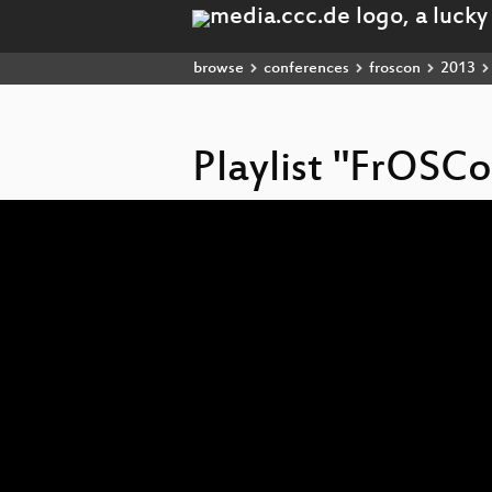
browse
conferences
froscon
2013
Playlist "FrOSC
Video
Player