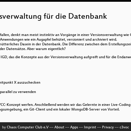
erwaltung für die Datenbank
llen, denkt man meist instinktiv an Vorgänge in einer Versionsverwaltung wie 
on Anwendungen wie ein Augapfel behütet, versioniert und archiviert wird.
mütterliches Dasein in der Datenbank. Die Differenz zwischen dem Erstellungs
 der Datensätze. Aber warum eigentlich?
IGD, das die Konzepte aus der Versionsverwaltung aufgreift und für die Endanw
eitpunkt X auszuchecken
parallel zu verwenden
VCC-Konzept werfen. Anschließend werden wir das Gelernte in einer Live-Coding-
sumgebung, ein Git-Client und ein lokaler MongoDB-Server von Vorteil.
by
Chaos Computer Club e.V
––
About
––
Apps
––
Imprint
––
Privacy
––
c3voc