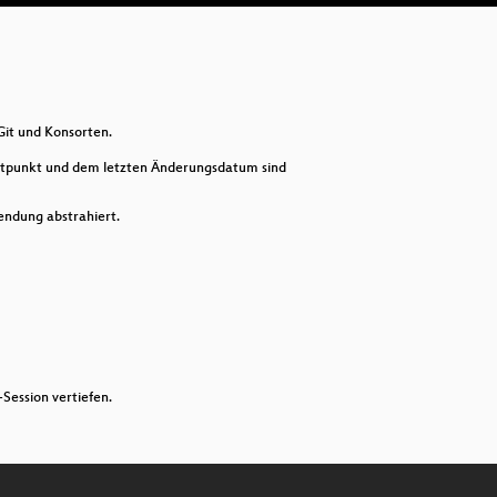
Ru
De
My
Git und Konsorten.
Th
zeitpunkt und dem letzten Änderungsdatum sind
Ke
endung abstrahiert.
Rea
New
App
Bu
Ga
Session vertiefen.
Ti
Off