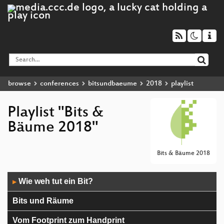
browse
conferences
bitsundbaeume
2018
playlist
Playlist "Bits &
Bäume 2018"
Bits & Bäume 2018
Audio
Wie weh tut ein Bit?
▶
Player
Bits und Räume
Vom Footprint zum Handprint