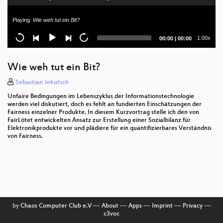
Digitale Energiewende: Überblick & Elevator Pitches
Playing:
Wie weh tut ein Bit?
Current
Total
1.00x
00:00
|
00:00
time
duration
Wie weh tut ein Bit?
Sebastian Jekutsch
Unfaire Bedingungen im Lebenszyklus der Informationstechnologie
werden viel diskutiert, doch es fehlt an fundierten Einschätzungen der
Fairness einzelner Produkte. In diesem Kurzvortrag stelle ich den von
FairLötet entwickelten Ansatz zur Erstellung einer Sozialbilanz für
Elektronikprodukte vor und plädiere für ein quantifizierbares Verständnis
von Fairness.
by
Chaos Computer Club e.V
––
About
––
Apps
––
Imprint
––
Privacy
––
c3voc