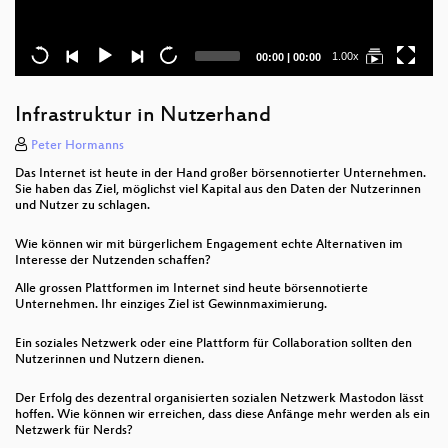
Current
Total
1.00x
00:00
|
00:00
time
duration
Infrastruktur in Nutzerhand
Peter Hormanns
Das Internet ist heute in der Hand großer börsennotierter Unternehmen.
Sie haben das Ziel, möglichst viel Kapital aus den Daten der Nutzerinnen
und Nutzer zu schlagen.
Wie können wir mit bürgerlichem Engagement echte Alternativen im
Interesse der Nutzenden schaffen?
Alle grossen Plattformen im Internet sind heute börsennotierte
Unternehmen. Ihr einziges Ziel ist Gewinnmaximierung.
Ein soziales Netzwerk oder eine Plattform für Collaboration sollten den
Nutzerinnen und Nutzern dienen.
Der Erfolg des dezentral organisierten sozialen Netzwerk Mastodon lässt
hoffen. Wie können wir erreichen, dass diese Anfänge mehr werden als ein
Netzwerk für Nerds?