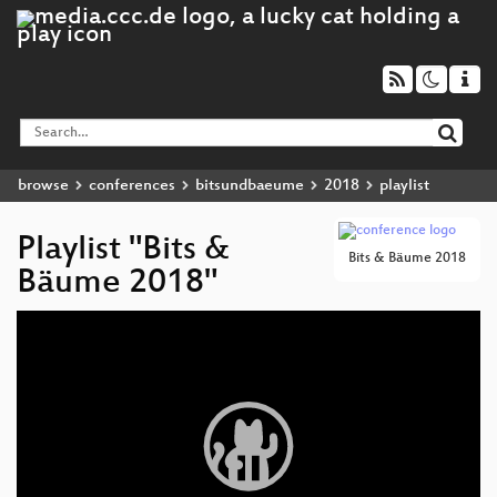
browse
conferences
bitsundbaeume
2018
playlist
Playlist "Bits &
Bits & Bäume 2018
Bäume 2018"
Video
Player